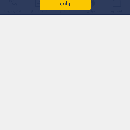
حرائق الغابات المشتعلة في ولاية يوتا الأمريكية.
اوافق
الرئيسية
عواجل
المباشر
أحدث الأخبار
الأكثر شيوعًا
وأوضح مأمور مقاطعة سيفير أن المروحية، وهي من طراز
سيكورسكي سكاي كرين، سقطت أثناء عملها ضمن جهود مكافحة
الحريق الذي يلتهم غابة فيشليك الوطنية.
وأدى تحطم المروحية إلى اندلاع حريق جديد سارع إلى الاتصال بالحريق
الأصلي، لتتسع الرقعة المتضررة وتصل إلى نحو 174 ميلا مربعا (ما
يقارب 451 كيلومترا مربعا).