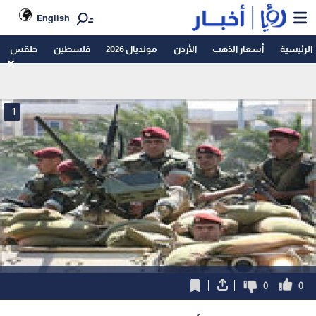
English
الرئيسية
أسعار الذهب
الأردن
مونديال 2026
فلسطين
طقس
1
0
0