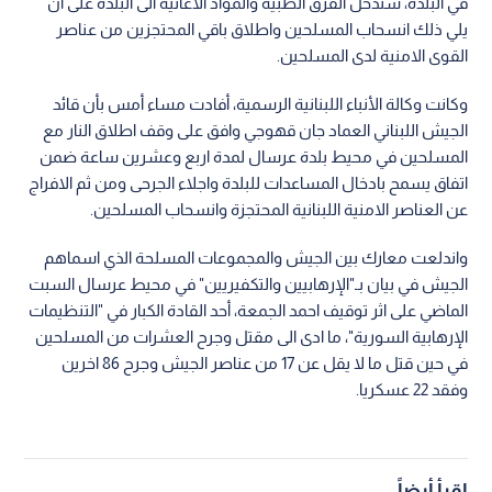
في البلدة، ستدخل الفرق الطبية والمواد الاغاثية الى البلدة على أن
يلي ذلك انسحاب المسلحين واطلاق باقي المحتجزين من عناصر
القوى الامنية لدى المسلحين.
وكانت وكالة الأنباء اللبنانية الرسمية، أفادت مساء أمس بأن قائد
الجيش اللبناني العماد جان قهوجي وافق على وقف اطلاق النار مع
المسلحين في محيط بلدة عرسال لمدة اربع وعشرين ساعة ضمن
اتفاق يسمح بادخال المساعدات للبلدة واجلاء الجرحى ومن ثم الافراج
عن العناصر الامنية اللبنانية المحتجزة وانسحاب المسلحين.
واندلعت معارك بين الجيش والمجموعات المسلحة الذي اسماهم
الجيش في بيان بـ"الإرهابيين والتكفيريين" في محيط عرسال السبت
الماضي على اثر توقيف احمد الجمعة، أحد القادة الكبار في "التنظيمات
الإرهابية السورية"، ما ادى الى مقتل وجرح العشرات من المسلحين
في حين قتل ما لا يقل عن 17 من عناصر الجيش وجرح 86 اخرين
وفقد 22 عسكريا.
اقرأ أيضاً