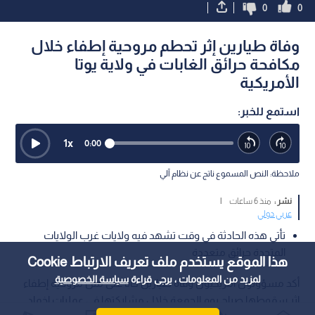
0
0
وفاة طيارين إثر تحطم مروحية إطفاء خلال
مكافحة حرائق الغابات في ولاية يوتا
الأمريكية
استمع للخبر:
1
x
0:00
ملاحظة: النص المسموع ناتج عن نظام آلي
نشر :
منذ 6 ساعات
|
عربي دولي
تأتي هذه الحادثة في وقت تشهد فيه ولايات غرب الولايات
المتحدة حرائق متعددة
هذا الموقع يستخدم ملف تعريف الارتباط Cookie
لمزيد من المعلومات ، يرجى قراءة
سياسة الخصوصية
أكد مسؤولون أمريكيون وفاة طيارين كانا على متن مروحية إطفاء
إثر سقوطها صباح يوم الجمعة خلال مشاركتها في عمليات إخماد