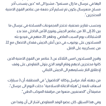
اليها في عرسال ما زال مستمرا"، مشيرا الى انه "حين ينسحب آخر
مسلح منعرسال يكون تم تسليم آخر دفعة من عناصر القوى الامنية
المحتجزين".
وبحسب تقارير صحفية، تحتجز المجموعات المسلحة في عرسال ما
بين 20 إلى 30 من عناصر الجيش وقوى الأمن الداخلي منذ بدء
الاشتباكات يوم السبت الماضي. وظهر 20 منهم في فيديو بثه
المسلحون على يوتيوب، في حين أعلن الجيش فقدان الاتصال مع 22
من عسكرييه على الاقل.
وافرج المسلحون امس الثلاثاء عن 3 عناصر من القوى الامنية الذين
كانوا محتجزين لديهم وقام الوفد الذي يتولى التفاوض على وقف
لإطلاق النار بتسليمهم الى الجيش اللبناني.
من جهته، أفاد مراسل وكالة "الاناضول" في المنطقة، أن 3 سيارات
اسعاف تابعة ل"هيئة الاغاثة الاسلامية" دخلت اليوم الى عرسال"،
مضيفا أن "الصحفيين منعوا من مرافقة الموكب الطبي".
وفي هذا السياق، كان عضو الوفد المفاوض اشار الى أن وفدا من