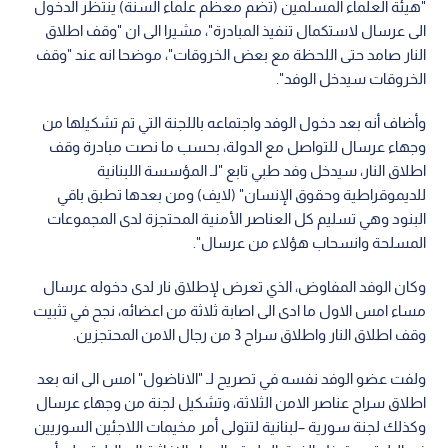
"هيئة العلماء المسلمين (تضم معظم علماء السنة) ينتظر الدخول
الى عرسال لاستكمال تنفيذ المبادرة"، مشيرا الى ان "وقف اطلاق
النار صامد حتى اللحظة مع بعض الخروقات"، موضحا انه عند "وقف
الخروقات سيدخل الوفد".
وأضاف أنه بعد دخول الوفد واجتماعه باللجنة التي تم تشكيلها من
وجهاء عرسال للتواصل مع الدولة، بحسب ما نصت مبادرة وقف
اطلاق النار، سيدخل وفد طبي تابع "لـ المؤسسة اللبنانية
للديموقراطية وحقوق الإنسان" (لايف) ومن بعدها تطبق باقي
البنود وهي تسليم كل العناصر الأمنية المحتجزة لدى المجموعات
المسلحة وانسحاب هؤلاء من عرسال".
وكان الوفد المفاوض، الذي تعرض لإطلاق نار لدى دخوله عرسال
مساء امس الاول ما ادى الى اصابة ثلاثة من اعضائه، نجح في تثبيت
وقف اطلاق النار واطلاق سراح 3 من رجال الامن المحتجزين.
ولفت عضو الوفد نفسه في تصريح لـ "الاناضول" امس الى انه بعد
اطلاق سراح عناصر الامن الثلاثة، وتشكيل لجنة من وجهاء عرسال
وكذلك لجنة سورية –لبنانية لتتولى أمر مخيمات اللاجئين السوريين