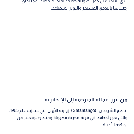
ويعرف كراسنوهوركاي، البالغ من العمر 71 عاما، بأنه "سيد الكآبة ما
بعد الحداثية"، حيث تستكشف رواياته المعقدة والمكونة من جمل
طويلة متشابكة، موضوعات اليأس، والجنون، والتطرف، في عوالم
بائسة ومجتمعات على حافة الانهيار.
اقرأ أيضا: من هو عمر ياغي عالم الكيمياء الأردني
الفائز بجائزة نوبل ؟
من هو لاسلو كراسنوهوركاي؟
ولد كراسنوهوركاي في المجر عام 1954، واشتهر عالميا بعد فوزه
بجائزة "مان بوكر" الدولية عام 2014. وتتميز أعماله بأسلوبها الفريد
الذي يعتمد على جمل طويلة جدا قد تمتد لصفحات، مما يخلق
إحساسا بالتدفق المستمر والتوتر المتصاعد.