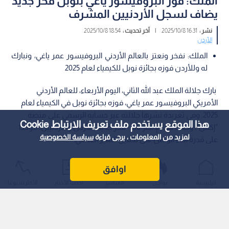
3
جلالة الملك عبد الله الثاني والعالم عمر ياغي
هذا الموقع يستخدم ملف تعريف الارتباط Cookie
Read in English
0
0
لمزيد من المعلومات ، يرجى قراءة
سياسة الخصوصية
الملك: فوز البروفيسور ياغي بنوبل فخر جديد
اوافق
يضاف لسجل الأردنيين المشرف
الرئيسية
عواجل
المباشر
أحدث الأخبار
الأكثر شيوعًا
نشر :
16:31 2025/10/8
|
آخر تحديث :
18:54 2025/10/8
الأردن
الملك: نفخر ونعتز بالعالم الأردني البروفيسور عمر ياغي، ونبارك