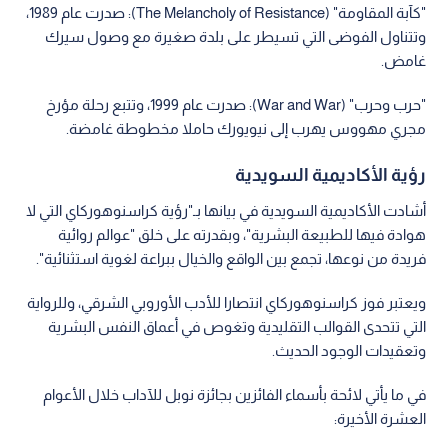
من أبرز أعماله المترجمة إلى الإنجليزية:
"تانغو الشيطان" (Satantango): روايته الأولى التي صدرت عام 1985،
والتي تدور أحداثها في قرية مجرية معزولة ومنهارة، وتعتبر من
روائعه الأدبية.
"كآبة المقاومة" (The Melancholy of Resistance): صدرت عام 1989،
وتتناول الفوضى التي تسيطر على بلدة صغيرة مع وصول سيرك
غامض.
"حرب وحرب" (War and War): صدرت عام 1999، وتتبع رحلة مؤرخ
مجري مهووس يهرب إلى نيويورك حاملا مخطوطة غامضة.