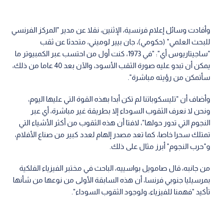
وأفادت وسائل إعلام فرنسية، الإثنين، نقلا عن مدير "المركز الفرنسي
للبحث العلمي" (حكومي)، جان بيير لوميني، متحدثا عن ثقب
"ساجيتاريوس أي": "في 1973، كنت أول من احتسب عبر الكمبيوتر ما
يمكن أن تبدو عليه صورة الثقب الأسود، والآن بعد 40 عاما من ذلك،
سأتمكن من رؤيته مباشرة".
وأضاف أن "تليسكوباتنا لم تكن أبدا بهذه القوة التي عليها اليوم،
ونحن لا نعرف الثقوب السوداء إلا بطريقة غير مباشرة، أي عبر
النجوم التي تدور حولها"، لافتا أن هذه الثقوب من أكثر الأشياء التي
تمتلك سحرا خاصا، كما تعد مصدر إلهام لعدد كبير من صناع الأفلام،
و"حرب النجوم" أبرز مثال على ذلك.
من جانبه، قال صامويل بواسييه، الباحث في مختبر الفيزياء الفلكية
بمرسيليا جنوبي فرنسا، أن هذه السابقة الأولى من نوعها من شأنها
تأكيد "فهمنا للفيزياء، ولوجود الثقوب السوداء".