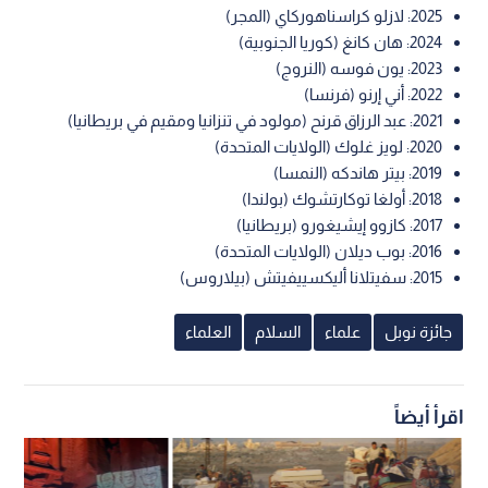
رؤية الأكاديمية السويدية
أشادت الأكاديمية السويدية في بيانها بـ"رؤية كراسنوهوركاي التي لا
هوادة فيها للطبيعة البشرية"، وبقدرته على خلق "عوالم روائية
فريدة من نوعها، تجمع بين الواقع والخيال ببراعة لغوية استثنائية".
ويعتبر فوز كراسنوهوركاي انتصارا للأدب الأوروبي الشرقي، وللرواية
التي تتحدى القوالب التقليدية وتغوص في أعماق النفس البشرية
وتعقيدات الوجود الحديث.
في ما يأتي لائحة بأسماء الفائزين بجائزة نوبل للآداب خلال الأعوام
العشرة الأخيرة:
2025: لازلو كراسناهوركاي (المجر)
2024: هان كانغ (كوريا الجنوبية)
2023: يون فوسه (النروج)
2022: أني إرنو (فرنسا)
2021: عبد الرزاق قرنح (مولود في تنزانيا ومقيم في بريطانيا)