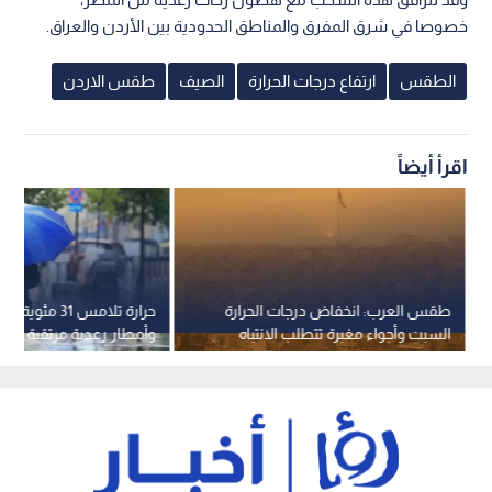
خصوصا في شرق المفرق والمناطق الحدودية بين الأردن والعراق.
الطقس
ارتفاع درجات الحرارة
الصيف
طقس الاردن
اقرأ أيضاً
طقس العرب: انخفاض درجات الحرارة
حرارة تلامس 31 مئ
السبت وأجواء مغبرة تتطلب الانتباه
وأمطار رعدية مرتقبة تشت
على الطرق الصحراوية