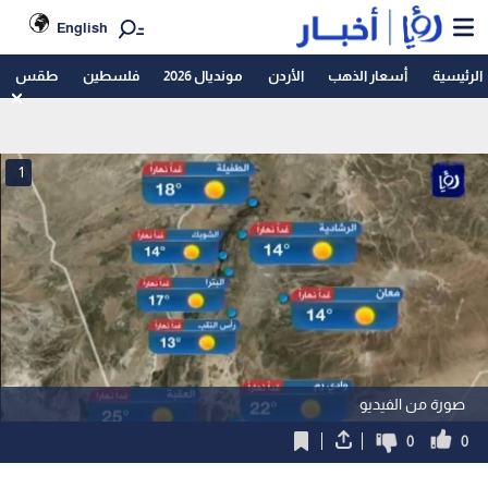
English
الرئيسية
أسعار الذهب
الأردن
مونديال 2026
فلسطين
طقس
1
صورة من الفيديو
0
0