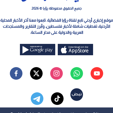
جميع الحقوق محفوظة رؤيا © 2026
موقع إخباري أردني تابع لقناة رؤيا الفضائية. تابعوا معنا آخر الأخبار المحلية
الأردنية، تغطيات شاملة لأخبار فلسطين، وأبرز التقارير والمستجدات
العربية والدولية على مدار الساعة.