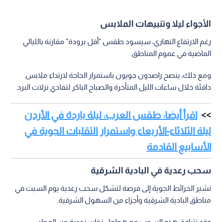
الأجواء ليلا وتنبيهات الملابس
رغم الارتفاع النهاري، سيسود طقس "أقل برودة" مقارنة بالليالي
الماضية في عموم المناطق.
ومع ذلك، ينصح راصدون جويون باستمرار الحاجة لارتداء ملابس
دافئة خلال ساعات الليل المتأخرة والصباح الباكر لتفادي نزلات البرد.
اقرأ أيضا: طقس العرب: ليلة باردة في الأردن
ليلة الثلاثاء-الأربعاء واستمرار التقلبات الجوية في
الأسابيع القادمة
سحب رعدية في البادية الشرقية
تشير الخرائط الجوية إلى فرصة لتشكل سحب رعدية يوم السبت في
مناطق البادية الشرقية وأجزاء من السهول الشرقية.
وقد تترافق هذه السحب مع هطول زخات رعدية من المطر،