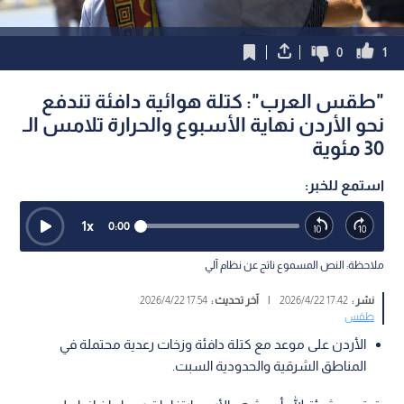
0
1
"طقس العرب": كتلة هوائية دافئة تندفع
نحو الأردن نهاية الأسبوع والحرارة تلامس الـ
30 مئوية
استمع للخبر:
1
x
0:00
ملاحظة: النص المسموع ناتج عن نظام آلي
نشر :
17:42 2026/4/22
|
آخر تحديث :
17:54 2026/4/22
طقس
الأردن على موعد مع كتلة دافئة وزخات رعدية محتملة في
المناطق الشرقية والحدودية السبت.