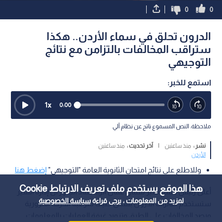
0
0
الدرون تحلق في سماء الأردن.. هكذا
ستراقب المخالفات بالتزامن مع نتائج
التوجيهي
استمع للخبر:
1
x
0:00
ملاحظة: النص المسموع ناتج عن نظام آلي
نشر :
منذ ساعتين
|
آخر تحديث :
منذ ساعتين
الأردن
وللاطلع على نتائج امتحان الثانوية العامة "التوجيهي"
إضغط هنا
هذا الموقع يستخدم ملف تعريف الارتباط Cookie
أعلن رئيس قسم سير شمال عمان الرائد عناد الجبور أن إدارة السير
لمزيد من المعلومات ، يرجى قراءة
سياسة الخصوصية
ستستخدم طائرات الدرون بشكل كثيف لمراقبة الحركة المرورية
ورصد المخالفات على الطرق وتزويد غرفة العمليات بالمعلومات