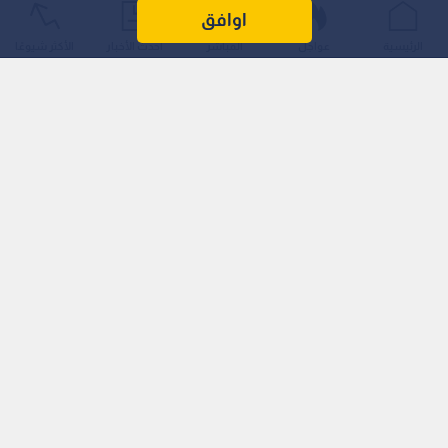
الدقيقة والـمباشرة.
اوافق
الرئيسية
عواجل
المباشر
أحدث الأخبار
الأكثر شيوعًا
ودعا الجبور الـمواطنين إلى توثيق أي مخالفات أو تجاوزات ميدانية
وإرسالها للجهات المختصة، مؤكدا أن التعامل مع هذه الـبلاغات
سيكون بسرية تامة لضمان ضبط كل من يمارس سلوكيات خاطئة.
حالة الطرق الصباحية والتعامل مع الأعطال والحوادث
أفاد الرائد عناد الجبور أن حركة المرور الصباحية شهدت نشاطا حيويا