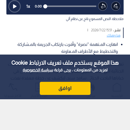
1
x
0:00
ملاحظة: النص المسموع ناتج عن نظام آلي
نشر :
15:51 2026/7/22
|
هنا وهناك
انهارت المـتهمة "نصرة" وأقرت بارتكاب الجريمة بالمـشاركة
والتخطيط مع الأطراف المـعاونة
هذا الموقع يستخدم ملف تعريف الارتباط Cookie
تعد قضية اختفاء "عم جمال" في محافظة أسوان إحدى أبرز المـلفات
لمزيد من المعلومات ، يرجى قراءة
سياسة الخصوصية
الجنائية التي شغلت الرأي العام في مصر عام 2013، والتي نبش في
خباياها الباحث الجنائي سامح سند، ليكشف عن خطة معقدة نفذت
بدقة ودهاء لإخفاء جريمة قتل عائلية خلف ستار من الادعاءات
اوافق
المـضللة.
الرئيسية
عواجل
المباشر
أحدث الأخبار
الأكثر شيوعًا