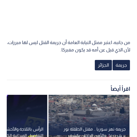
من جانبه، اعتبر ممثل النيابة العامة أن جريمة القتل ليس لها مبررات،
لأن الذي قيل عن أمه قد يكون مفبركا.
جريمة
الجزائر
اقرأ أيضاً
جريمة تهز سوريا .. مقتل الطفلة نور
الرأس بالثلاجة والأحشاء ب
بريف درعا.. والأمن الداخلي يكشف
التفاصيل الميدانية الكاملة 