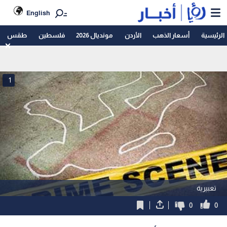
English
الرئيسية
أسعار الذهب
الأردن
مونديال 2026
فلسطين
طقس
1
تعبيرية
0
0