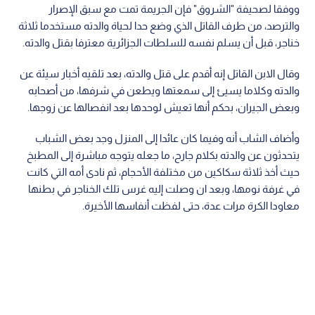
ووفقا لصحيفة "الشروق" فإن الجريمة تمت مع سبق الإصرار
والترصد، من طرف القاتل الذي وضع حدا لحياة والدته مستخدما ثلاثة
خناجر، قبل أن يسلم نفسه للسلطات الجزائرية معترفا بقتل والدته.
وقال الابن القاتل إنه أقدم على قتل والدته، بعد تلقيه أخبار سيئة عن
والدته وكلاما يسيئ إلى سمعتها ويطعن في شرفها، من أصحابه
وبعض الجيران، بحكم أنها تعيش لوحدها بعد انفصالها عن زوجها.
وأضاف الشاب أنه وفيما كان عائدا إلى المنزل وجد بعض الشباب
يتحدثون عن والدته بكلام جارح، ما جعله يتوجه مباشرة إلى المطبخ
حيث أخذ ثلاثة سكاكين من مختلفة الأحجام، ثم نادى أمه التي كانت
في غرفة نومها، وبعد ان وصلت إليه غرس تلك الخناجر في بطنها
معاودا الكرة مرات عدة، حتى لفظت أنفاسها الأخيرة.