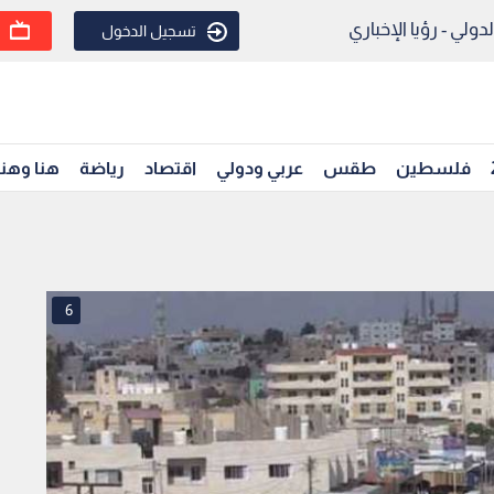
ولي - رؤيا الإخباري
تسجيل الدخول
فلسطين
طقس
عربي ودولي
اقتصاد
رياضة
هنا وهن
6