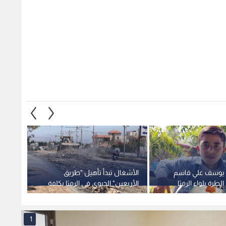
 يوسف علي قاسم
الأشغال تبدأ تأهيل "طريق
لطرة بلواء الرمثا
الأربعين" الحيوي في الرمثا بكلفة
طريق ال
1.46 مليون دينار -فيديو
وتعلن 
1