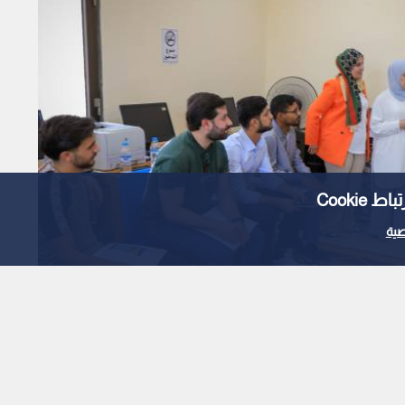
Cooki
ية
لرمثا