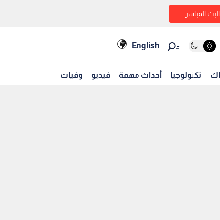
البث المباشر
English
اك
تكنولوجيا
أحداث مهمة
فيديو
وفيات