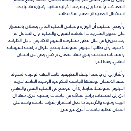
المعدلات، وأنه ما يزال بصيغته الأولية تمهيدا لإقراره نهائيا بعد
استكمال التغذية الراجعة والملاحظات.
وأوضح الخطيب أن الوزارة ومجلس التعليم العالي يعملان باستمرار
على تطوير التشريعات الناظمة للقبول والتعليم، وأن الشامل لم
يعد ضروريا في ظل تطور منظومة التقييم الأكاديمي داخل الكليات،
لا سيما وأن طالب الدبلوم المتوسط يخضع طوال دراسته لتقييمات
وامتحانات منتظمة يخرج منها بمعدل تراكمي يغني عن امتحان
إضافي، وفقا لبترا.
وأشار إلى أن جامعة البلقاء التطبيقية كانت الجهة الوحيدة المخولة
بعقد الامتحان بوصفها الجامعة الحكومية الوحيدة المانحة لدرجة
الدبلوم المتوسط سابقا، إلا أن التوسع في التعليم التقني والمهني
أدى إلى استحداث برامج مماثلة في جامعات رسمية أخرى، منها آل
البيت ومؤتة والأردنية، ما جعل استمرار إشراف جامعة واحدة على
امتحان لطلبة جامعات أخرى غير مبرر.