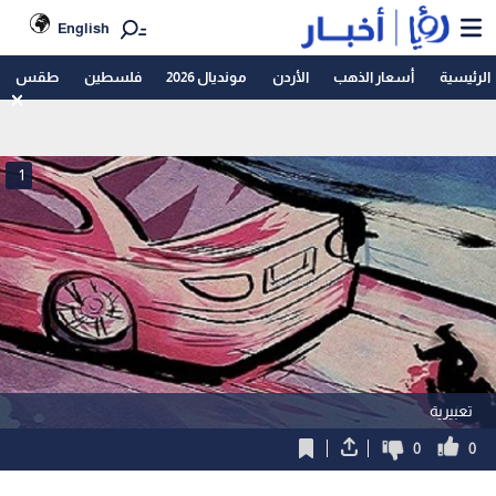
English
الرئيسية
أسعار الذهب
الأردن
مونديال 2026
فلسطين
طقس
1
تعبيرية
0
0