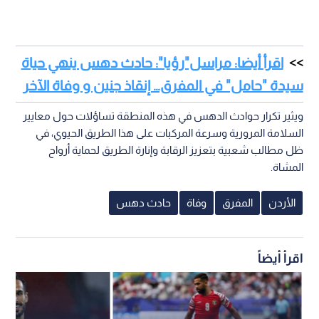
اقرأ أيضا: مراسل"رؤيا": حادث دهس ينهي حياة
سيدة "حامل" في المفرق… إنقاذ جنين و وفاة الآخر
ويثير تكرار حوادث الدهس في هذه المنطقة تساؤلات حول معايير
السلامة المرورية وسرعة المركبات على هذا الطريق الحيوي، في
ظل مطالب شعبية بتعزيز الرقابة وإنارة الطريق لحماية أرواح
المشاة.
الأردن
المفرق
وفاة
حادث دهس
اقرأ أيضاً