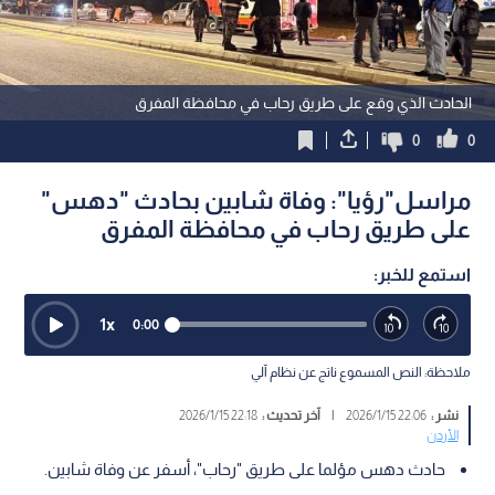
الحادث الذي وقع على طريق رحاب في محافظة المفرق
0
0
مراسل"رؤيا": وفاة شابين بحادث "دهس"
على طريق رحاب في محافظة المفرق
استمع للخبر:
1
x
0:00
ملاحظة: النص المسموع ناتج عن نظام آلي
نشر :
22:06 2026/1/15
|
آخر تحديث :
22:18 2026/1/15
الأردن
حادث دهس مؤلما على طريق "رحاب"، أسفر عن وفاة شابين.