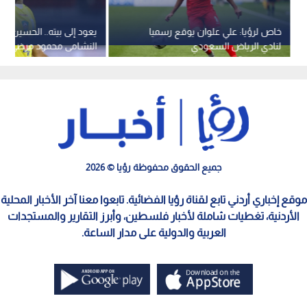
خاص لرؤيا: علي علوان يوقع رسميا
يعود إلى بيته.. الحسين ي
لنادي الرياض السعودي
النشامى محمود مرضي
جميع الحقوق محفوظة رؤيا © 2026
موقع إخباري أردني تابع لقناة رؤيا الفضائية. تابعوا معنا آخر الأخبار المحلية
الأردنية، تغطيات شاملة لأخبار فلسطين، وأبرز التقارير والمستجدات
العربية والدولية على مدار الساعة.