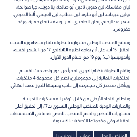
ليان مغاسلة، لين صوبر، نادين أبو صالحة، ينا دويك، جيا صوالحة،
تولين عبيدات، لين أبو حلوة، لين حطاب، لين القيسي، ألما الصيفي،
سهر عبدالرحيم، إيمان الطميزي، لمار يوسف، تيماء جعارة، ورغد
حقروس.
ويفتتح المنتخب الوطني مشواره بالبطولة بلقاء سنغافورة السبت
المقبل 15 آب، على أن يواجه نظيره التايلاندي 17 من الشهر نفسه،
وأندونيسيا (ب) يوم 19 مع اختتام الدور الأول.
وتقام البطولة بنظام الدوري المجرأ من دور واحد، حيث تقسيم
المنتخبات الثمانية إلى مجموعتين، تضم كل مجموعة 4 منتخبات،
ويتأهل متصدر كل مجموعة إلى جانب وصيفها للدور نصف النهائي.
ويتطلع الاتحاد الأردني من خلال توفير المعسكرات التدريبية
والمباريات الودية للمنتخب الوطني النسوي ت17، إلى تحقيق أعلى
مستويات التحضير والدعم للمنتخب، للمضي قدما في الاستحقاقات
المقبلة، وفي مقدمتها التصفيات الآسيوية.
المنتخب الوطني
عمان
إندونيسيا