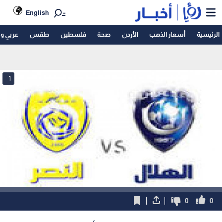
English
الرئيسية
أسعار الذهب
الأردن
صحة
فلسطين
طقس
عربي و
1
0
0