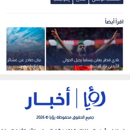
اقرأ أيضاً
نادي قطر يعلن رسميا رحيل الدولي
بيان صادر عن عشائر النواب
الأردني نزار الرشدان
مقتل ابنتهم
جميع الحقوق محفوظة رؤيا © 2026