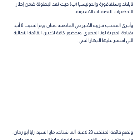
تايلاند وسنغافورة وإندونيسيا (ب) حيث تعد البطولة ضمن إطار
التحضيرات للتصفيات الآسيوية.
‏‎‏‎وأجرى المنتخب تدريبه الأخير في العاصمة عمان يوم السبت 8 آب،
بقيادة المدربة لونا المصري، وبحضور كافة لاعبين القائمة النهائية
التي استقر عليها الجهاز الفني.
‏‎وتضم قائمة المنتخب 23 لاعبة: ألما شتات، مايا السيد، رايا أبو رمان،
جنى محتسب، نهى القيسي، جود ارتيمة، ماريا الموسى، جود داود،