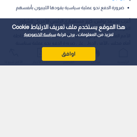
ضرورة الدفع نحو عملية سياسية يقودها الليبيون بأنفسهم
أعرب مسعد بولس، كبير مستشاري الرئيس الأمريكي للشؤون
هذا الموقع يستخدم ملف تعريف الارتباط Cookie
العربية والأفريقية، عن دعم الولايات المتحدة القوي لجهود بعثة
لمزيد من المعلومات ، يرجى قراءة
سياسة الخصوصية
الأمم المتحدة للدعم في ليبيا بقيادة هانا تيته، مشددا خلال إحاطة
أمام مجلس الأمن الدولي على ضرورة الدفع نحو عملية سياسية
يقودها الليبيون بأنفسهم لتوحيد المؤسسات الاقتصادية والأمنية،
اوافق
بما يضمن تعزيز الاستقرار والازدهار للشعب الليبي ويسهم في
الرئيسية
عواجل
المباشر
أحدث الأخبار
الأكثر شيوعًا
تقوية الأمن الإقليمي.