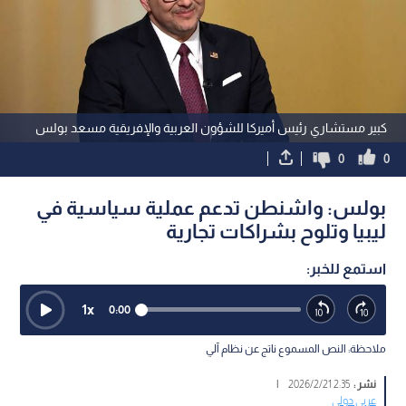
كبير مستشاري رئيس أميركا للشؤون العربية والإفريقية مسعد بولس
0
0
بولس: واشنطن تدعم عملية سياسية في
ليبيا وتلوح بشراكات تجارية
استمع للخبر:
1
x
0:00
ملاحظة: النص المسموع ناتج عن نظام آلي
نشر :
2:35 2026/2/21
|
عربي دولي