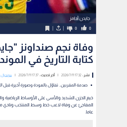
جايدن آدامز
0
0
وفاة نجم صنداونز "جاي
كتابة التاريخ في الموند
نشر :
17:32 2026/7/11
|
آخر تحديث :
17:37 2026/7/11
|
مونديال 2026
صدمة المقربين.. تفاؤل بالعودة وصورة أخيرة قبل ال
خيم الحزن الشديد والأسى على الأوساط الرياضية وا
عاما.