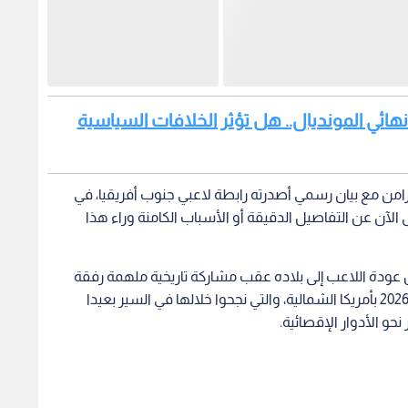
 نهائي المونديال.. هل تؤثر الخلافات السياسية
لتزامن مع بيان رسمي أصدرته رابطة لاعبي جنوب أفريقيا، في
الآن عن التفاصيل الدقيقة أو الأسباب الكامنة وراء هذا
 عودة اللاعب إلى بلاده عقب مشاركة تاريخية ملهمة رفقة
منتخب "الأولاد" (بافانا بافانا) في نهائيات كأس العالم 2026 بأمريكا الشمالية، والتي نجحوا خلالها في السير بعيدا
حو الأدوار الإقصائية.