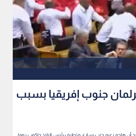
برلمان جنوب إفريقيا بسبب
د أن هاجم زعيم حزب يساري متطرف رئيس البلاد جاكوب زوما