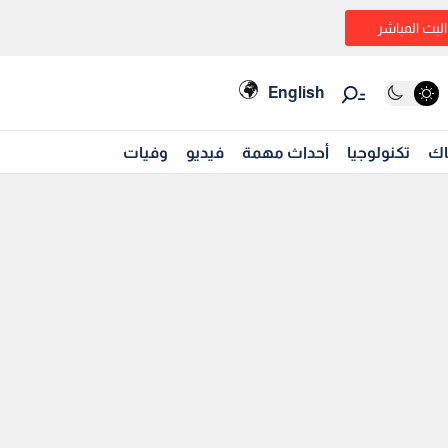
البث المباشر
English
اك
تكنولوجيا
أحداث مهمة
فيديو
وفيات