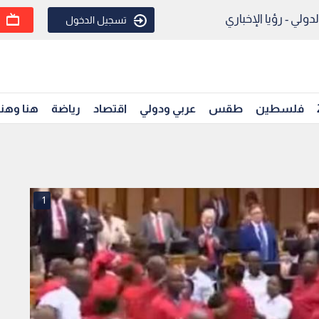
ولي - رؤيا الإخباري
تسجيل الدخول
فلسطين
طقس
عربي ودولي
اقتصاد
رياضة
هنا وهن
1