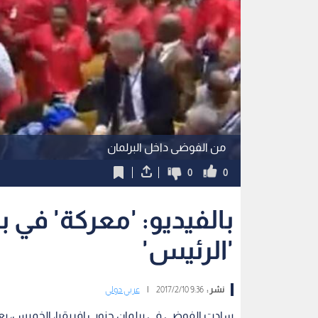
من الفوضى داخل البرلمان
0
0
بالفيديو: 'معركة' في 
'الرئيس'
نشر :
9:36 2017/2/10
|
عربي دولي
سادت الفوضى في برلمان جنوب إفريقيا، الخميس، بع