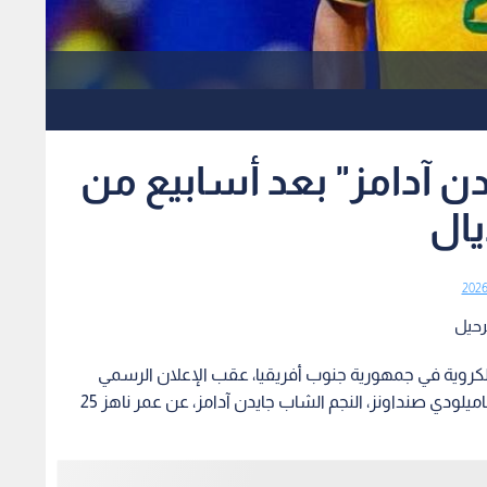
دن آدامز" بعد أسابيع من
يال
رحيل
لكروية في جمهورية جنوب أفريقيا، عقب الإعلان الرسمي
المفاجئ عن وفاة لاعب خط وسط المنتخب ونادي ماميلودي صنداونز، النجم الشاب جايدن آدامز، عن عمر ناهز 25