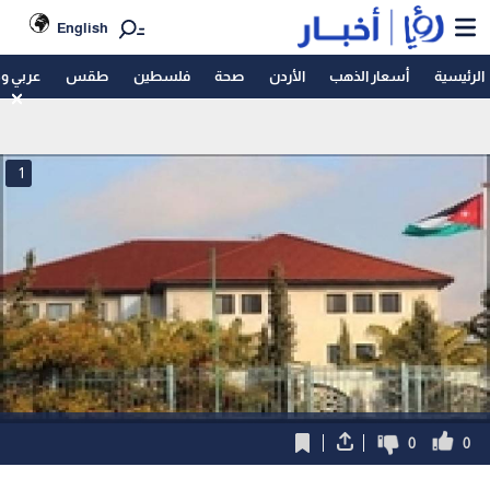
English
الرئيسية
أسعار الذهب
الأردن
صحة
فلسطين
طقس
عربي و
1
0
0