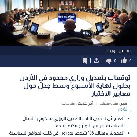
مجلس الوزراء
0
0
توقعات بتعديل وزاري محدود في الأردن
بحلول نهاية الأسبوع وسط جدل حول
معايير الاختيار
نشر :
منذ 6 ساعات
|
آخر تحديث :
منذ ساعة
الأردن
العموش لـ"نبض البلد": التعديل الوزاري محكوم بـ"الشلل
السياسية" ورئيس الوزراء يتكتم بشدة
العموش: هناك 136 شخصا يدورون في فلك المواقع السياسية