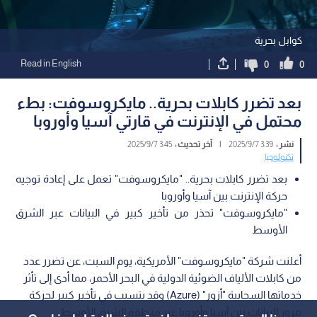
كوابل بحرية
Read in English
0
0
بعد تضرر كابلات بحرية.. مايكروسوفت: بطء
محتمل في الإنترنت في قارتي آسيا وأوروبا
نشر :
3:39 2025/9/7
|
آخر تحديث :
3:45 2025/9/7
تكنولوجيا
بعد تضرر كابلات بحرية.. "مايكروسوفت" تعمل على إعادة توجيه
حركة الإنترنت بين آسيا وأوروبا
"مايكروسوفت" تحذر من تأخير كبير في البيانات عبر الشرق
الأوسط
أعلنت شركة "مايكروسوفت" الأمريكية، يوم السبت، عن تضرر عدد
من كابلات الألياف الضوئية الدولية في البحر الأحمر، مما أدى إلى تأثر
خدماتها السحابية "أزور" (Azure) وقد يتسبب في تأخير كبير لحركة
مرور البيانات بين آسيا وأوروبا عبر منطقة الشرق الأوسط.