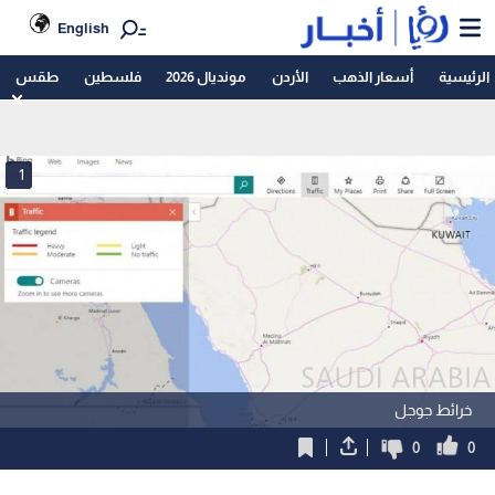
English
الرئيسية
أسعار الذهب
الأردن
مونديال 2026
فلسطين
طقس
1
خرائط جوجل
0
0