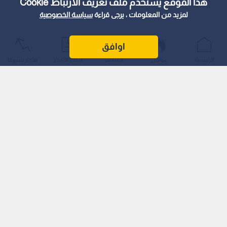
هذا الموقع يستخدم ملف تعريف الارتباط Cookie
لمزيد من المعلومات ، يرجى قراءة
سياسة الخصوصية
اوافق
الرئيسية
عواجل
المباشر
أحدث الأخبار
الأكثر شيوعًا
اقرأ أيضا: أكاديميون: سوق العمل مشبع
وتخصصات راكدة... ومصير الأبحاث في أدراج
الجامعات.. فيديو
تأثير واسع على حركة البيانات