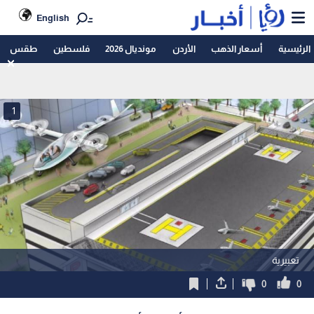
English
الرئيسية
أسعار الذهب
الأردن
مونديال 2026
فلسطين
طقس
1
تعبيرية
0
0