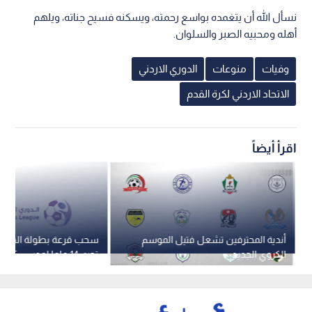
نسأل الله أن يتغمده بواسع رحمته، ويسكنه فسيح جناته، ويلهم
أهله ومحبيه الصبر والسلوان.
وفيات
منوعات
الدوري الاردني
الاتحاد الاردني لكرة القدم
اقرأ أيضاً
أندية المحترفين تشعل فتيل الموسم
سحب قرعة بطولة الدوري
الكروي الجديد
فريقا