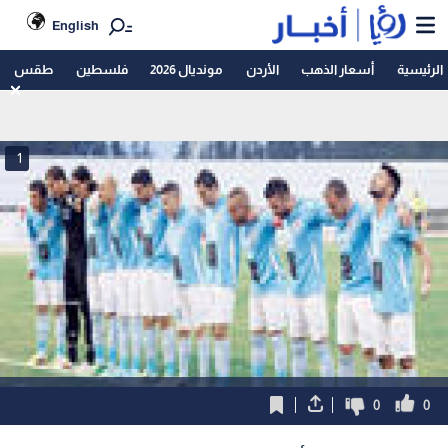
English
الرئيسية
أسعار الذهب
الأردن
مونديال 2026
فلسطين
طقس
1
0
0