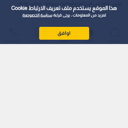
لرئيس اتحاد غرب آسيا للكرة الطائرة وعضوا في مجلس إدارته.
هذا الموقع يستخدم ملف تعريف الارتباط Cookie
لمزيد من المعلومات ، يرجى قراءة
سياسة الخصوصية
اوافق
الرئيسية
عواجل
المباشر
أحدث الأخبار
الأكثر شيوعًا
وجاء اعتماد سموها خلال اجتماع الجمعية العمومية لاتحاد غرب
آسيا، الذي عقد بالتزامن مع أعمال الجمعية العمومية السادسة
والعشرين للاتحاد الآسيوي للكرة الطائرة، يوم الجمعة، في العاصمة
التايلاندية بانكوك.
اقرأ أيضا: الاتحاد يختتم مشواره في بطولة غرب