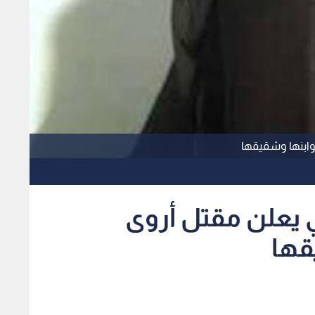
 وابنها وشقيقها
ي يعلن مقتل أروى
قها