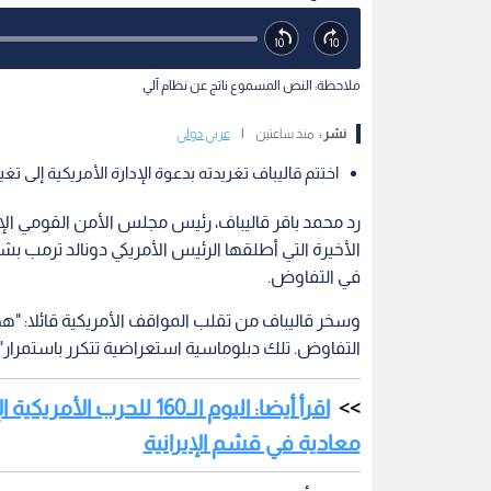
ملاحظة: النص المسموع ناتج عن نظام آلي
نشر :
منذ ساعتين
|
عربي دولي
اختتم قاليباف تغريدته بدعوة الإدارة الأمريكية إلى تغ
رد محمد باقر قاليباف، رئيس مجلس الأمن القومي ال
الأخيرة التي أطلقها الرئيس الأمريكي دونالد ترمب 
في التفاوض.
وسخر قاليباف من تقلب المواقف الأمريكية قائلا: "هجوم
التفاوض. تلك دبلوماسية استعراضية تتكرر باستمرار".
اقرأ أيضا: اليوم الـ160 
معادية في قشم الإيرانية