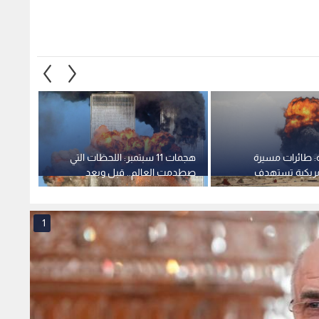
: طائرات مسيرة
هجمات 11 سبتمبر: اللحظات التي
القياد
أمريكية تستهدف
صطدمت العالم.. قبل وبعد
قيادي 
قاعدة" في اليمن
جوية 
1