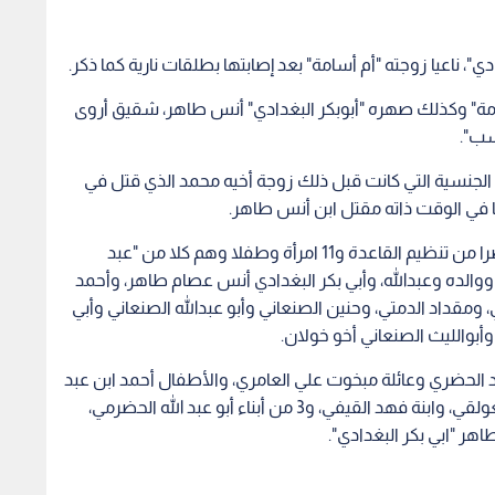
"، ناعيا زوجته "أم أسامة" بعد إصابتها بطلقات نارية كما ذكر.
امة" وكذلك صهره "أبوبكر البغدادي" أنس طاهر، شقيق أروى
تسب".
لجنسية التي كانت قبل ذلك زوجة أخيه محمد الذي قتل في
يا في الوقت ذاته مقتل ابن أنس طاهر.
ووفقا لما جاء في بيان الريمي، أعلن عن مقتل 14 عنصرا من تنظيم القاعدة و11 امرأة وطفلا وهم كلا من "عبد
والده وعبدالله، وأبي بكر البغدادي أنس عصام طاهر، وأحمد
، ومقداد الدمتي، وحنين الصنعاني وأبو عبدالله الصنعاني وأبي
بوالليث الصنعاني أخو خولان.
يد الحضري وعائلة مبخوت علي العامري، والأطفال أحمد ابن عبد
الاله الذهب، وابن أخت عبد الإله الذهب، وابنة أنور العولقي، وابنة فهد القيفي، و3 من أبناء أبو عبد الله الحضرمي،
ر "ابي بكر البغدادي".