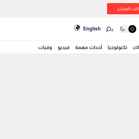
البث المباشر
English
اك
تكنولوجيا
أحداث مهمة
فيديو
وفيات