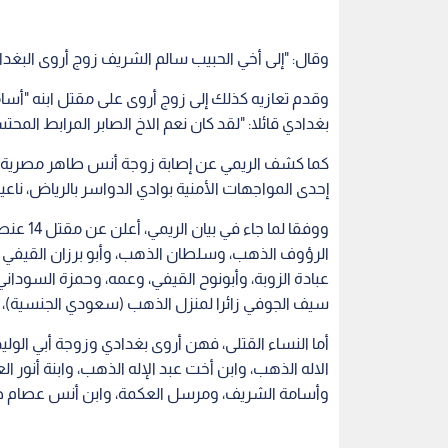
وقال: "إلى أخي الحبيب سالم الشريف زوج أروى البغدادي
وقدم تعازيه كذلك إلى زوج أروى على مقتل ابنه "أس
بغدادي قائلا: "لقد كان نعم الاخ الصابر المرابط المح
كما كشف الريمي عن إصابة زوجة أنس طاهر مصرية ا
إحدى المواجهات الأمنية بوادي الدواسر بالرياض، ناع
الرؤوف الذهب، وسلطان الذهب، وأبو برزان القيفي و
عبادة الزوبة، وأبونوح القيفي، وعمه، وحمزة السوداني
سيف الجوفي زائرا لمنزل الذهب (سعودي الجنسية)، وأ
أما النساء القتلى، فهن أروى بغدادي وزوجة أبي الول
وأسامة الشريف، ومرسل العكمة، وابن أنس عصام طاه