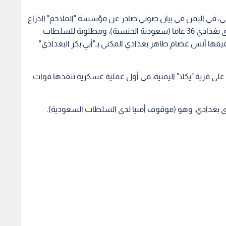
ابي، في اليمن في بيان صوتي صادر عن مؤسسة "الملاحم" الذراع
الإعلامي الرسمي لتنظيم القاعدة الارهابي مقتل أروى بغدادي 36 عاما (سعودية الجنسية)، ومطلوبة للسلطات
يقها أنس عصام طاهر بغدادي المكنى بـ"أبي بكر البغدادي"
ثر عملية الإنزال العسكري الأميركي (29 يناير) على قرية "يكلا" اليمنية، في أول عملية عسكرية تنفذها قوات
وى بغدادي، وهو (موقوف أمنيا لدى السلطات السعودية).