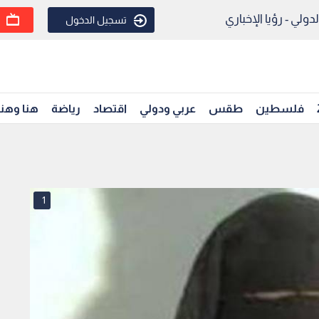
ولي - رؤيا الإخباري
تسجيل الدخول
فلسطين
طقس
عربي ودولي
اقتصاد
رياضة
هنا وهن
1