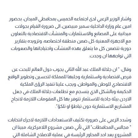
واشار الوزير الزعبي لدى اجتماعه الخميس بمحافظي الميدان، بحضور
امين عام وزارة الداخلية سمير مبيضين، الى ضرورة القيام بجولات
ميدانية على المصانع والاستثمارات والمنشآت الاقتصادية بالتعاون
مع الاجهزة المعنية كل ضمن منطقة اختصاصه، وتزويده بتقارير
دورية تتضمن كل ما يتعلق بهذه المنشآت واحتياجاتها والصعوبات
التي تواجهها ان وجدت.
وقال: " ان جلالة الملك عبد الله الثاني يجوب دول العالم للبحث عن
فرص اقتصادية واستثمارية وجلبها للمملكة لتحسين وتطوير الواقع
الاقتصادي للوطن والمواطن، ويجب علينا تنفيذ الرؤى الملكية
الحكيمة وبالشكل الذي ينسجم مع تطلعات جلالة الملك في جعل
الاردن بيئة جاذبة للاستثمار تتوفر بها كل المقومات اللازمة لانجاح
المشاريع الاستثمارية دون تباطؤ او تلكؤ".
وشدد الزعبي على ضرورة تكثيف الاستعدادات اللازمة لاجراء انتخابات
" مجالس المحافظات" التي تأتي ضمن مشروع اللامركزية، مبينا ان
المشروع يعد احد المحاور الرئيسة في عملية الاصلاح الشاملة التي