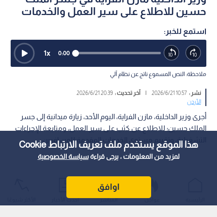
حسين للاطلاع على سير العمل والخدمات
استمع للخبر:
1
x
0:00
ملاحظة: النص المسموع ناتج عن نظام آلي
نشر :
10:57 2026/6/21
|
آخر تحديث :
20:39 2026/6/21
الأردن
أجرى وزير الداخلية، مازن الفراية، اليوم الأحد، زيارة ميدانية إلى جسر
الملك حسين؛ للاطلاع عن كثب على سير العمل، ومتابعة الإجراءات
التشغيلية، وتقييم مستوى الخدمات المقدمة للمسافرين.
هذا الموقع يستخدم ملف تعريف الارتباط Cookie
لمزيد من المعلومات ، يرجى قراءة
سياسة الخصوصية
اوافق
الرئيسية
عواجل
المباشر
أحدث الأخبار
الأكثر شيوعًا