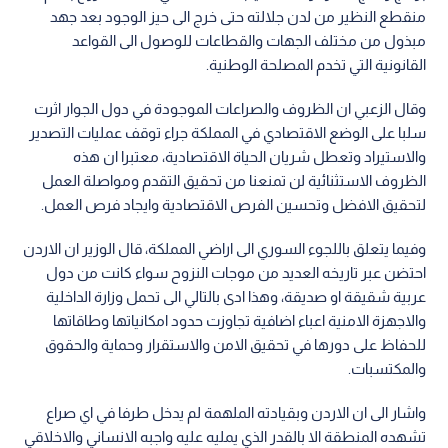
منقطع النظير من لدن جلالته حتى خرج الى حيز الوجود بعد جهد
مبذول من مختلف الجهات والقطاعات للوصول الى القواعد
القانونية التي تخدم المصلحة الوطنية.
وقال الزعبي ان الظروف والصراعات الموجودة في دول الجوار اثرت
سلبا على الوضع الاقتصادي في المملكة جراء توقف عمليات التصدير
والاستيراد وتعطل شريان الحياة الاقتصادية، معتبرا ان هذه
الظروف الاستثنائية لن تمنعنا من تحقيق التقدم ومواصلة العمل
لتحقيق الافضل وتحسين الفرص الاقتصادية وايجاد فرص العمل.
وفيما يتعلق باللجوء السوري الى اراضي المملكة، قال الوزير ان الاردن
احتضن عبر تاريخه العديد من موجات النزوح سواء كانت من دول
عربية شقيقة او صديقة، وهذا ادى بالتالي الى تحمل وزارة الداخلية
والاجهزة الامنية اعباء اضافية تجاوزت حدود امكانياتها وطاقاتها
للحفاظ على دورها في تحقيق الامن والاستقرار وحماية والحقوق
والمكتسبات.
واشار الى ان الاردن وبقيادته الملهمة لم يدخل طرفا في اي صراع
تشهده المنطقة الا بالقدر الذي يمليه عليه واجبه الانساني والاخلاقي