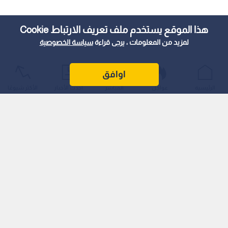
هذا الموقع يستخدم ملف تعريف الارتباط Cookie
لمزيد من المعلومات ، يرجى قراءة
سياسة الخصوصية
اوافق
الرئيسية
عواجل
المباشر
أحدث الأخبار
الأكثر شيوعًا
ويسري هذا التعيين اعتبارا من تاريخ 14/9/2025.
مسيرة أكاديمية وبرلمانية
ولدت أبو دلبوح عام 1970، وحصلت على درجات علمية رفيعة في
القانون، بما في ذلك درجة الدكتوراه في القانون المدني.
عملت في مجال التدريس الأكاديمي في عدة جامعات أردنية، كما
كانت عضوا في الفريق القانوني للجنة الوطنية الأردنية لشؤون
المرأة.