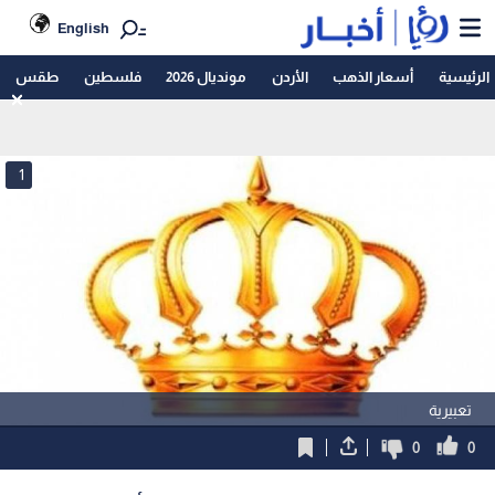
English
الرئيسية
أسعار الذهب
الأردن
مونديال 2026
فلسطين
طقس
1
تعبيرية
0
0