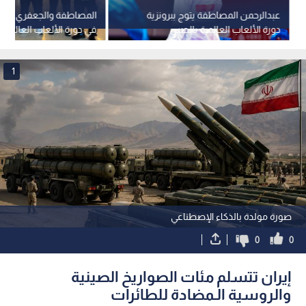
عبدالرحمن المصاطفة يتوج ببرونزية
المصاطفة والجعفري يمثلان
دورة الألعاب العالمية بالصين
في دورة الألعاب العالمية
1
صورة مولدة بالذكاء الإصطناعي
0
0
إيران تتسلم مئات الصواريخ الصينية
والروسية الـمضادة للطائرات