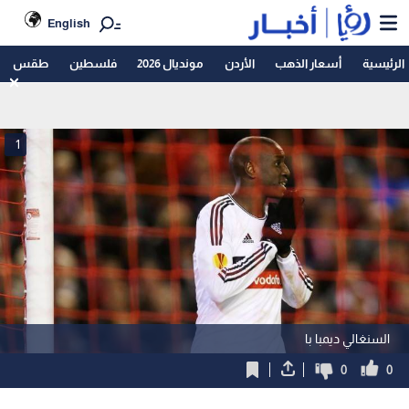
English
الرئيسية
أسعار الذهب
الأردن
مونديال 2026
فلسطين
طقس
1
السنغالي ديمبا با
0
0