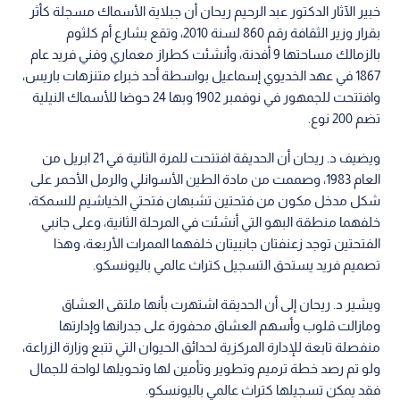
خبير الآثار الدكتور عبد الرحيم ريحان أن جبلاية الأسماك مسجلة كأثر
بقرار وزير الثقافة رقم 860 لسنة 2010، وتقع بشارع أم كلثوم
بالزمالك مساحتها 9 أفدنة، وأنشئت كطراز معماري وفني فريد عام
1867 في عهد الخديوي إسماعيل بواسطة أحد خبراء متنزهات باريس،
وافتتحت للجمهور في نوفمبر 1902 وبها 24 حوضا للأسماك النيلية
تضم 200 نوع.
ويضيف د. ريحان أن الحديقة افتتحت للمرة الثانية في 21 ابريل من
العام 1983، وصممت من مادة الطين الأسوانلي والرمل الأحمر على
شكل مدخل مكون من فتحتين تشبهان فتحتي الخياشيم للسمكة،
خلفهما منطقة البهو التي أنشئت في المرحلة الثانية، وعلى جانبي
الفتحتين توجد زعنفتان جانبيتان خلفهما الممرات الأربعة، وهذا
تصميم فريد يستحق التسجيل كتراث عالمي باليونسكو.
ويشير د. ريحان إلى أن الحديقة اشتهرت بأنها ملتقى العشاق
ومازالت قلوب وأسهم العشاق محفورة على جدرانها وإدارتها
منفصلة تابعة للإدارة المركزية لحدائق الحيوان التي تتبع وزارة الزراعة،
ولو تم رصد خطة ترميم وتطوير وتأمين لها وتحويلها لواحة للجمال
فقد يمكن تسجيلها كتراث عالمي باليونسكو.