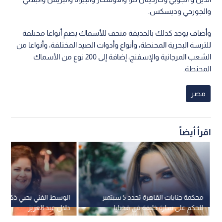
والجورحي وديسكس.
وأضاف يوجد كذلك بالحديقة متحف للأسماك يضم أنواعا مختلفة
للترسة البحرية المحنطة، وأنواع وأدوات الصيد المختلفة، وأنواعا من
الشعب المرجانية والإسفنج، إضافة إلى 200 نوع من الأسماك
المحنطة.
مصر
اقرأ أيضاً
محكمة جنايات القاهرة تحدد 5 سبتمبر
الوسط الفني يحيي ذكرى رح
للحكم على سارة خليفة في قضايا
دلال عبد العزيز
المخدرات وهتك العرض