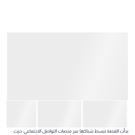
بدأت القصة تبسط شباكها عبر منصات التواصل الاجتماعي، حيث
استغل المتهم تلك الصور والمقاطع المصورة داخل المحكمة
لإضفاء صبغة رسمية مضللة على شخصيته، موهما ضحاياه بقدرته
على نيل ما يريدون.
وبمساعدة شريك له، شكل الاثنان تشكيلا عصابيا احترف النصب
والاحتيال، ليبدأ الاستيلاء على أموال المواطنين تحت وابل من
الوعود الزائفة؛ فمرة بزعم تخصيص وحدات سكنية حكومية، ومرة
أخرى عبر جمع تبرعات مالية لصالح "حالات مرضية حرجة"، مستغلين
الثقة التي يمنحها المظهر القضائي للضحايا.
لكن هذه الحبكة الدرامية سرعان ما تهاوت أركانها عندما انتشر
مقطع فيديو لمواطن يصرخ مستغيثا عقب وقوعه فريسة لعملية
نصب محكمة. التقطت أجهزة الرصد والتفتيش بوزارة الداخلية الخيط
على الفور، وبدأت تحريات مكثفة قادت إلى تحديد هوية "القاضي