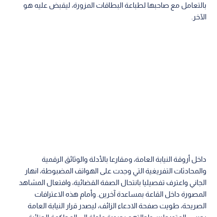
داخل أروقة النيابة العامة، ومقارعا بالأدلة والوثائق الرقمية
والمحادثات التفريغية التي وجدت على الهواتف المضبوطة، انهار
الجاني واعترف تفصيليا بانتحال الصفة القضائية، وافتعال المشاهد
المصورة داخل القاعة بمساعدة آخرين. وأمام هذه الاعترافات
الصريحة، طويت صفحة الادعاء الزائف، ليصدر قرار النيابة العامة
بحبس المتورطين وإحالتهم بصورة عاجلة إلى المحاكمة الجنائية،
ليقف "القاضي المزيف" هذه المرة في قفص الاتهام، أمام القضاء
الحقيقي.
مصر
اقرأ أيضاً
الملاذ الآمن يواصل الصعود.. تعرف
الضوء الأخضر الغامض مع 