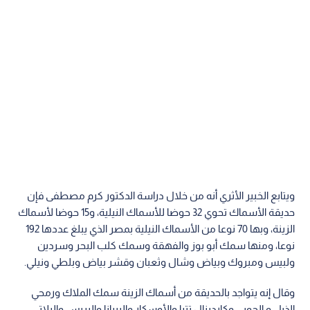
ويتابع الخبير الأثري أنه من خلال دراسة الدكتور كرم مصطفى فإن
حديقة الأسماك تحوي 32 حوضا للأسماك النيلية، و15 حوضا لأسماك
الزينة، وبها 70 نوعا من الأسماك النيلية بمصر الذي يبلغ عددها 192
نوعا، ومنها سمك أبو بوز والفهقة وسمك كلب البحر وسردين
ولبيس ومبروك وبياض وشال وثعبان وقشر بياض وبلطي ونيلي.
وقال إنه يتواجد بالحديقة من أسماك الزينة سمك الملاك ورمحي
الذيل و الجوبي وكاردينال تترا والأوسكار والبيرانا والبريس والبلاتي