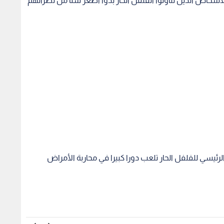
ئيسي للفلفل الحار تلعب دورا كبيرا في محاربة الأمراض
ء أكثر عرضة مرتين
كيف عاشت 117 عاما؟ دراسة
قولون العصبي من
تكشف أسرار "الشيخوخة الصحية"
القلبي
لأكبر معمرة في العالم
4 عوامل فقط
1