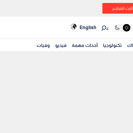
البث المباشر
English
اك
تكنولوجيا
أحداث مهمة
فيديو
وفيات