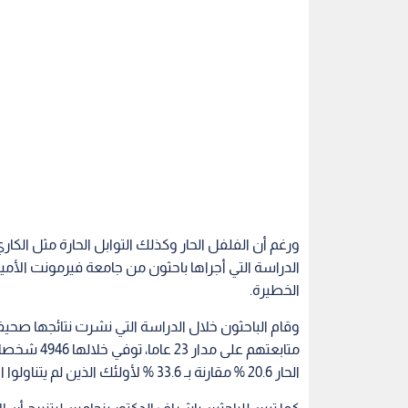
ورغم أن الفلفل الحار وكذلك التوابل الحارة مثل الكا
الدراسة التي أجراها باحثون من جامعة فيرمونت الأ
الخطيرة.
متابعتهم عل
الحار 20.6 % مقارنة بـ 33.6 % لأولئك الذين لم يتناولوا الأطعمة الحارة، أي بفارق 13%.
كما تبين للباحثين بإشراف الدكتور بنجامين ليتنبرج أن
الذين لم يعتادوا تناوله ضمن نظامهم الغذائي.