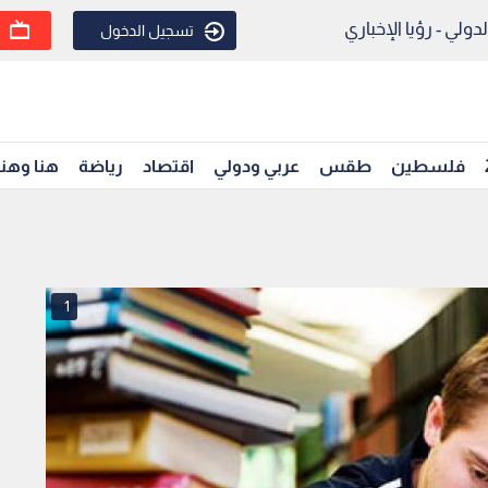
ولي - رؤيا الإخباري
تسجيل الدخول
فلسطين
طقس
عربي ودولي
اقتصاد
رياضة
هنا وهن
1