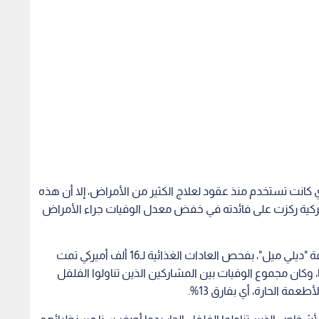
ري كانت تستخدم منذ عقود لعلاج الكثير من الأمراض، إلا أن هذه
ميركية ركزت على فائدته في خفض معدل الوفيات جراء الأمراض
وقام الباحثون خلال الدراسة التي نشرت نتائجها صحيفة "ديلي ميل"، بفحص العادات الغذائية لـ16 ألف أميركي تمت
ى مدار 23 عاما، توفي خلالها 4946 شخصا، وكان مجموع الوفيات بين المشاركين الذين تناولوا الفلفل
 الأشخاص الذين تناولوا الفلفل الحار بدوا أصغر سنا من نظرائهم