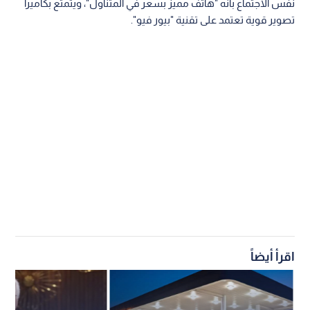
نفس الاجتماع بأنه "هاتف مميز بسعر في المتناول"، ويتمتع بكاميرا
تصوير قوية تعتمد على تقنية "بيور فيو".
اقرأ أيضاً