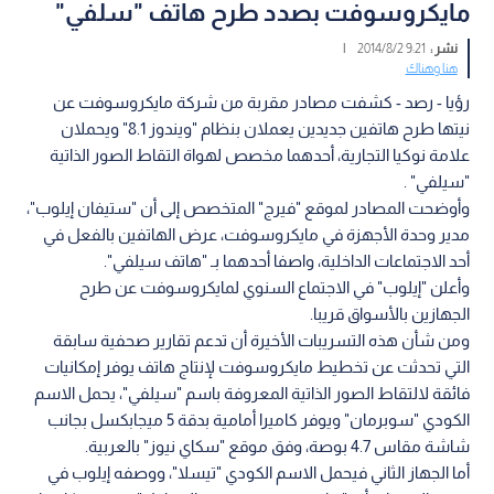
مايكروسوفت بصدد طرح هاتف "سلفي"
نشر :
9:21 2014/8/2
|
هنا وهناك
رؤيا - رصد - كشفت مصادر مقربة من شركة مايكروسوفت عن
نيتها طرح هاتفين جديدين يعملان بنظام "ويندوز 8.1" ويحملان
علامة نوكيا التجارية، أحدهما مخصص لهواة التقاط الصور الذاتية
"سيلفي" .
وأوضحت المصادر لموقع "فيرج" المتخصص إلى أن "ستيفان إيلوب"،
مدير وحدة الأجهزة في مايكروسوفت، عرض الهاتفين بالفعل في
أحد الاجتماعات الداخلية، واصفا أحدهما بـ "هاتف سيلفي".
وأعلن "إيلوب" في الاجتماع السنوي لمايكروسوفت عن طرح
الجهازين بالأسواق قريبا.
ومن شأن هذه التسريبات الأخيرة أن تدعم تقارير صحفية سابقة
التي تحدثت عن تخطيط مايكروسوفت لإنتاج هاتف يوفر إمكانيات
فائقة لالتقاط الصور الذاتية المعروفة باسم "سيلفي"، يحمل الاسم
الكودي "سوبرمان" ويوفر كاميرا أمامية بدقة 5 ميجابكسل بجانب
شاشة مقاس 4.7 بوصة، وفق موقع "سكاي نيوز" بالعربية.
أما الجهاز الثاني فيحمل الاسم الكودي "تيسلا"، ووصفه إيلوب في