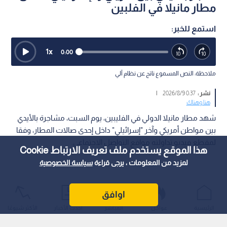
مطار مانيلا في الفلبين
استمع للخبر:
1
x
0:00
ملاحظة: النص المسموع ناتج عن نظام آلي
نشر :
0:37 2026/8/9
|
هنا وهناك
شهد مطار مانيلا الدولي في الفليبين، يوم السبت، مشاجرة بالأيدي
بين مواطن أمريكي وآخر "إسرائيلي" داخل إحدى صالات المطار، وفقا
لمقطع فيديو تداولته مواقع التواصل الاجتماعي.
هذا الموقع يستخدم ملف تعريف الارتباط Cookie
لمزيد من المعلومات ، يرجى قراءة
سياسة الخصوصية
اوافق
الرئيسية
عواجل
المباشر
أحدث الأخبار
الأكثر شيوعًا