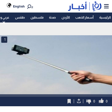
English
الرئيسية
أسعار الذهب
الأردن
صحة
فلسطين
طقس
عربي و
1
0
0