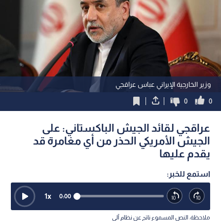
وزير الخارجية الإيراني عباس عراقجي
0
0
عراقجي لقائد الجيش الباكستاني: على
الجيش الأمريكي الحذر من أي مغامرة قد
يقدم عليها
استمع للخبر:
1
x
0:00
ملاحظة: النص المسموع ناتج عن نظام آلي