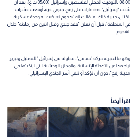
08:00 بالتوقيت المحلي لفلسطين وإسرائيل (05:00 ت.غ)، بعد أن
شنت "إسرائيل" عدة غارات على رفح، جنوبي غزة، أوقعت عشرات
القتلى، مبررة ذلك بما قالت إنه "هجوم تعرضت له وحدة عسكرية
في المنطقة"، قبل أن تعلن "فقد جندي وقتل اثنين من زملائه" خلال
الهجوم.
وهو ما اعتبرته حركة "حماس"، محاولة من إسرائيل "للتضليل وتبرير
تراجعها عن التهدئة الإنسانية، والمجازر الوحشية التي ارتكبتها في
مدينة رفح"، دون أن تؤكد أو تنفي أسر الجندي الإسرائيلي.
اقرأ أيضاً