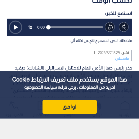
لكسب الوقت
استمع للخبر:
1
x
0:00
ملاحظة: النص المسموع ناتج عن نظام آلي
نشر :
18:29 2026/8/7
|
فلسطين
حذر رئيس جهاز الأمن العام للاحتلال الإسرائيلي (الشاباك) ديفيد
زيني، خلال اجتماع مجلس الأمن السياسي، من مخاطر خارطة طريق
هذا الموقع يستخدم ملف تعريف الارتباط Cookie
"مجلس سلام غزة"، مؤكدا أن حركة "حماس" تتعامل مع التوصل
لمزيد من المعلومات ، يرجى قراءة
سياسة الخصوصية
إليها باعتباره انتصارا سياسيا يكمل ما وصفته بـ"الانتصار العسكري"
في السابع من أكتوبر، وفقا لما نقلته صحيفة "يديعوت أحرونوت".
اوافق
الرئيسية
عواجل
المباشر
أحدث الأخبار
الأكثر شيوعًا