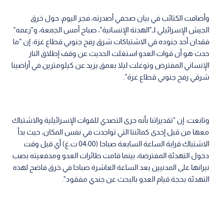
وأضافت الكتائب في بيان صحفي أصدرته، فجر اليوم، حول خرق
الجيش الإسرائيلي لـ"الهدنة الإنسانية"، صباح أمس الجمعة، و"زعمه"
فقدان أحد جنوده في الاشتباكات شرق رفح جنوبي قطاع غزة: إن "ما
حدث هو أن قوات العدو استغلت الحديث عن وقف إطلاق النار
الإنساني المفترض وتوغلت ليلا بعمق يزيد عن كيلومترين في أراضينا
شرقي رفح جنوبي قطاع غزة".
وتابعت: إن "تقديراتنا بأنه جرى التصدي للقوات الإسرائيلية والاشتباك
معها من قبل إحدى كمائننا التي تواجدت في نفس المكان، حيث بدأ
الاشتباك قرابة الساعة السابعة صباحا (04:00 ت.غ) أي قبل وقت
دخول التهدئة المفترضة، بينما قامت طائرات العدو ومدفعيته بصب
نيرانها على المدنيين بعد الساعة العاشرة صباحا في خرق فاضح لهذه
التهدئة بحجة قيام العدو بالبحث عن جندي مفقود".