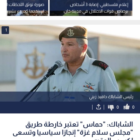
إعلام فلسطيني: إصابة 3 أشخاص
صورة توثق اللحظات الأخي
برصاص قوات الاحتلال في مدينة خان
استخدما كدروع بشرية قب
يونس جنوب قطاع غزة
بغزة
1
رئيس الشاباك دافيد زيني
0
0
الشاباك: "حماس" تعتبر خارطة طريق
"مجلس سلام غزة" إنجازا سياسيا وتسعى