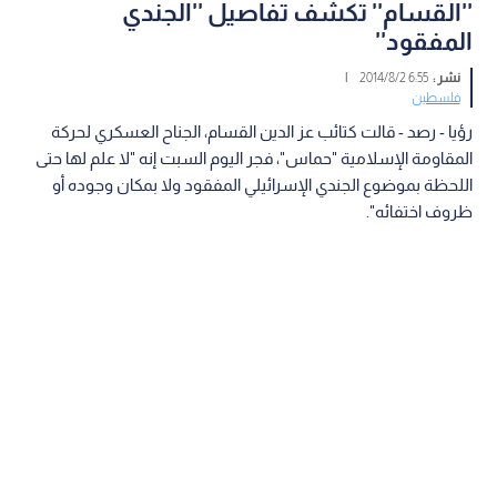
''القسام'' تكشف تفاصيل ''الجندي
المفقود''
نشر :
6:55 2014/8/2
|
فلسطين
رؤيا - رصد - قالت كتائب عز الدين القسام، الجناح العسكري لحركة
المقاومة الإسلامية "حماس"، فجر اليوم السبت إنه "لا علم لها حتى
اللحظة بموضوع الجندي الإسرائيلي المفقود ولا بمكان وجوده أو
ظروف اختفائه".