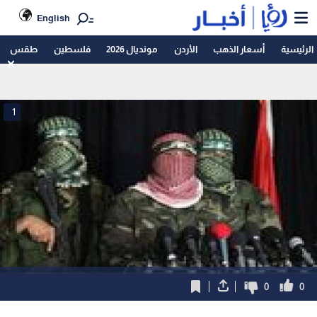
English
الرئيسية
أسعار الذهب
الأردن
مونديال 2026
فلسطين
طقس
1
0
0