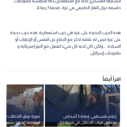
انتشارها العسكري أيضا مع المتعاقدين BG لمناقشة مفاوضات
حاسمة حول الغاز الطبيعي في غزة. صدفة؟ ربما لا.
هذه الحرب الجديدة على غزة هي حرب استعمارية. هذه حرب جديدة
على غزة ليس له علاقة تذكر مع الدفاع عن النفس أو الإرهاب أو
السيادة ... ولكن كان لديه كل شيء لتفعل مع النيو إمبريالية و
طموحات إسرائيل.
اقرأ أيضاً
إعلام فلسطيني: إصابة 3 أشخاص
صورة توثق اللحظات الأخي
برصاص قوات الاحتلال في مدينة خان
استخدما كدروع بشرية قب