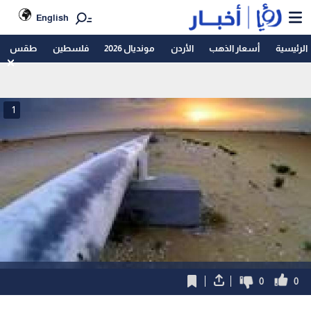
English
الرئيسية
أسعار الذهب
الأردن
مونديال 2026
فلسطين
طقس
1
0
0