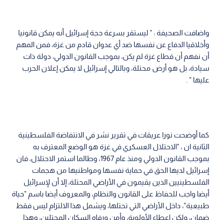
واضافت الصحيفة : " ليستقر بسرعة حجة إسرائيل أنه يمكن قانونيا
وأخلاقيا الدفاع عن نفسها ضد أي عدوان قادم من غزة، فمن المهم
أن نفهم أن قطاع غزة لم يكن، بموجب القانون الدولي، دولة ذات
سيادة، بل هو أرض محتلة، وبالتالي إسرائيل لا يمكن إعلان الحرب
عليها " .
كما أوضحت نورا عريقات في تقرير نشر في الانتفاضة الفلسطينية
الثانية ان ، "الاحتلال العسكري في غزة هو الوضع المعترف به
بموجب القانون الدولي ومنذ عام 1967، وطالما استمر الاحتلال، فان
إسرائيل لديها الحق في حماية نفسها ومواطنيها من هجمات
الفلسطينيين الذين يقيمون في الأراضي المحتلة، إلا أن لإسرائيل
أيضا واجب للحفاظ على القانون والنظام، والمعروف أيضا باسم "حياة
طبيعية"، داخل الأراضي التي تحتلها، ويشمل هذا الالتزام ليس فقط
ضمان، ولكن إعطاء الأولوية، وأمن ورفاه السكان المحتلين، وهذا