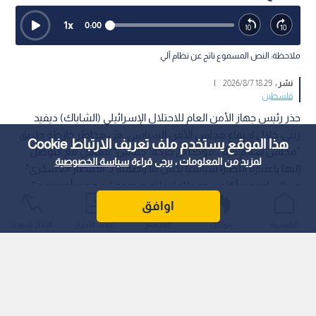
1
x
0:00
ملاحظة: النص المسموع ناتج عن نظام آلي
نشر :
18:29 2026/8/7
|
فلسطين
حذر رئيس جهاز الأمن العام للاحتلال الإسرائيلي (الشاباك) ديفيد
زيني، خلال اجتماع مجلس الأمن السياسي، من مخاطر خارطة طريق
هذا الموقع يستخدم ملف تعريف الارتباط Cookie
"مجلس سلام غزة"، مؤكدا أن حركة "حماس" تتعامل مع التوصل
لمزيد من المعلومات ، يرجى قراءة
سياسة الخصوصية
إليها باعتباره انتصارا سياسيا يكمل ما وصفته بـ"الانتصار العسكري"
في السابع من أكتوبر، وفقا لما نقلته صحيفة "يديعوت أحرونوت".
اوافق
الرئيسية
عواجل
المباشر
أحدث الأخبار
الأكثر شيوعًا