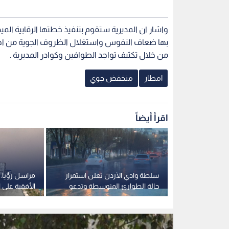
واشار ان المديرية ستقوم بتنفيذ خطتها الرقابية الميد
بها ضعاف النفوس واستغلال الظروف الجوية من اجل ت
من خلال تكثيف تواجد الطوافين وكوادر المديرية .
امطار
منخفض جوي
اقرأ أيضاً
من سيول
سلطة وادي الأردن تعلن استمرار
مراسل رؤيا: 
عو السائقين
حالة الطوارئ المتوسطة وتدعو
الأفقية على 
ة
للحيطة والحذر
بسبب الغبار.