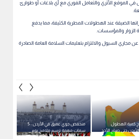
في الموقع الأثري والتعامل الفوري مع أي بلاغات أو طوارئ
عة.
راتها الضيقة عند الهطولات المطرية الكثيفة، مما يدفع
 الزوار والمؤسسات.
ن مجاري السيول والالتزام بتعليمات السلامة العامة الصادرة
ح كمية الهطول
منخفض جوي عميق في الأردن : 5
طقس ا
أردن حتى صباح الأحد
سمات مهمة ترسم ملامح يوم
المنخف
"الثلاثاء العاصف"
الثلاث