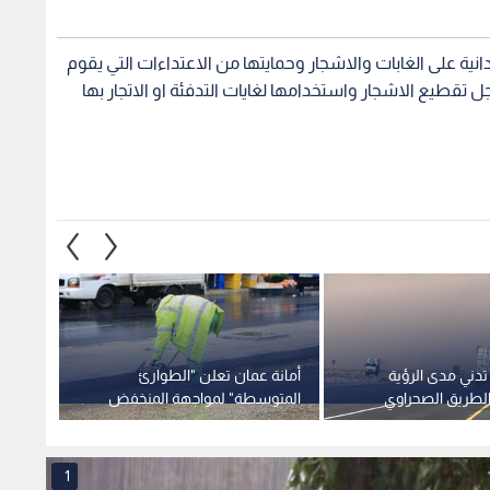
انية على الغابات والاشجار وحمايتها من الاعتداءات التي يقوم
قطيع الاشجار واستخدامها لغايات التدفئة او الاتجار بها
تدني مدى الرؤية
أمانة عمان تعلن "الطوارئ
"الطاق
الطريق الصحراوي
المتوسطة" لمواجهة المنخفض
تسجيل 
. فيديو
الجوي
ذكي ش
1