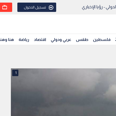
ولي - رؤيا الإخباري
تسجيل الدخول
فلسطين
طقس
عربي ودولي
اقتصاد
رياضة
هنا وهن
1