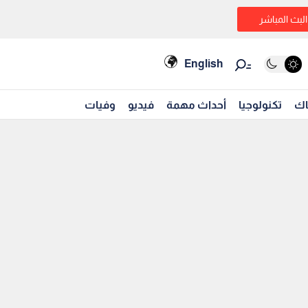
البث المباشر
English
اك
تكنولوجيا
أحداث مهمة
فيديو
وفيات