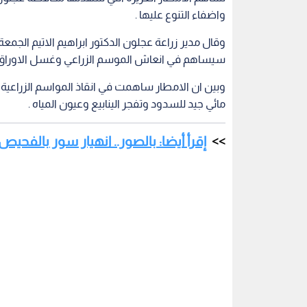
واضفاء التنوع عليها .
وقال مدير زراعة عجلون الدكتور ابراهيم الاتيم الجم
سيساهم في انعاش الموسم الزراعي وغسل الاوراق وال
وبين ان الامطار ساهمت في انقاذ المواسم الزراعية
مائي جيد للسدود وتفجر الينابيع وعيون المياه .
إقرأ أيضا: بالصور.. انهيار سور بالفحيص