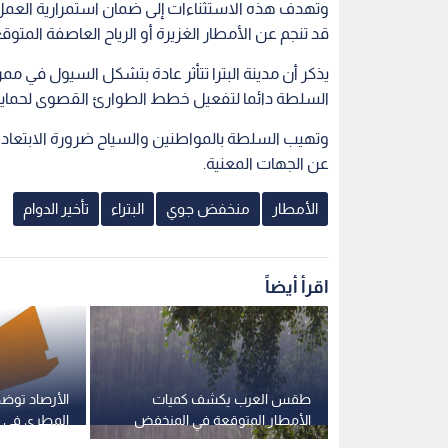
وتهدف هذه الاستثناءات إلى ضمان استمرارية العمل 
قد تنجم عن الأمطار الغزيرة أو الرياح العاصفة المتوق
يذكر أن مدينة البترا تتأثر عادة بتشكل السيول في مم
السلطة دائما لتفعيل خطط الطوارئ القصوى لحماية
وتهيب السلطة بالمواطنين والسياح ضرورة الابتعاد ع
عن الجهات المعنية.
الأمطار
منخفض جوي
البتراء
تأخير الدوام
اقرأ أيضاً
حالة الطوارئ
طقس العرب يكشف كميات
الأرصاد توض
وتحذيرات
الأمطار المتوقعة في المنخفض
المطري في ال
التجار
الجوي المصنف من الدرجة الرابعة