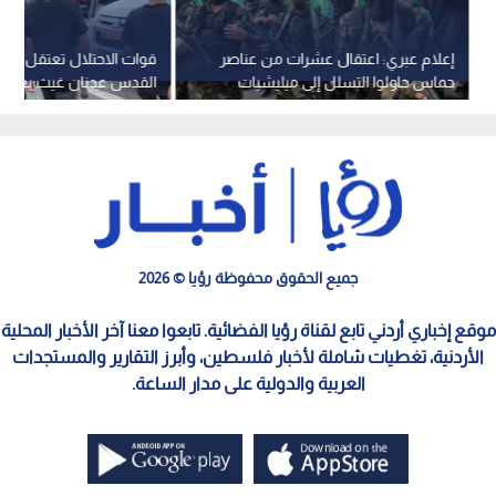
إعلام عبري: اعتقال عشرات من عناصر
قوات الاحتلال تعتقل نج
حماس حاولوا التسلل إلى ميليشيات
القدس عدنان غيث بعد الا
في غزة بهدف اغتيال قادتها
في سلوان
جميع الحقوق محفوظة رؤيا © 2026
موقع إخباري أردني تابع لقناة رؤيا الفضائية. تابعوا معنا آخر الأخبار المحلية
الأردنية، تغطيات شاملة لأخبار فلسطين، وأبرز التقارير والمستجدات
العربية والدولية على مدار الساعة.