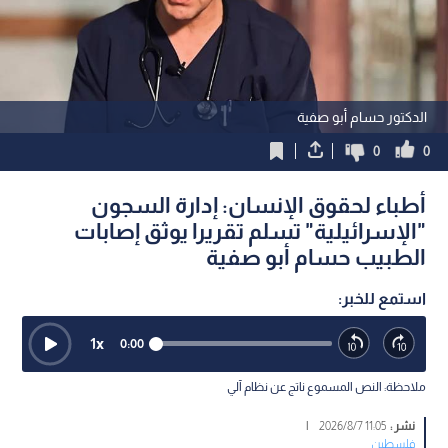
الدكتور حسام أبو صفية
0
0
أطباء لحقوق الإنسان: إدارة السجون
"الإسرائيلية" تسلم تقريرا يوثق إصابات
الطبيب حسام أبو صفية
استمع للخبر:
1
x
0:00
ملاحظة: النص المسموع ناتج عن نظام آلي
نشر :
11:05 2026/8/7
|
فلسطين