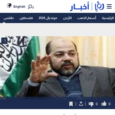
English
الرئيسية
أسعار الذهب
الأردن
مونديال 2026
فلسطين
طقس
1
0
0