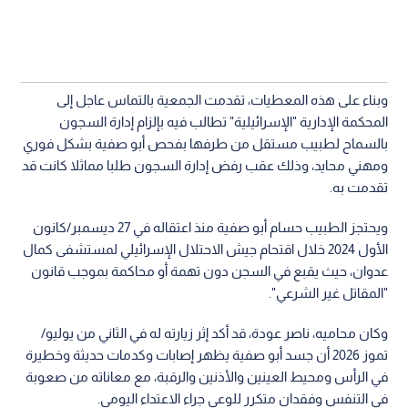
وبناء على هذه المعطيات، تقدمت الجمعية بالتماس عاجل إلى
المحكمة الإدارية "الإسرائيلية" تطالب فيه بإلزام إدارة السجون
بالسماح لطبيب مستقل من طرفها بفحص أبو صفية بشكل فوري
ومهني محايد، وذلك عقب رفض إدارة السجون طلبا مماثلا كانت قد
تقدمت به.
ويحتجز الطبيب حسام أبو صفية منذ اعتقاله في 27 ديسمبر/كانون
الأول 2024 خلال اقتحام جيش الاحتلال الإسرائيلي لمستشفى كمال
عدوان، حيث يقبع في السجن دون تهمة أو محاكمة بموجب قانون
"المقاتل غير الشرعي".
وكان محاميه، ناصر عودة، قد أكد إثر زيارته له في الثاني من يوليو/
تموز 2026 أن جسد أبو صفية يظهر إصابات وكدمات حديثة وخطيرة
في الرأس ومحيط العينين والأذنين والرقبة، مع معاناته من صعوبة
في التنفس وفقدان متكرر للوعي جراء الاعتداء اليومي.