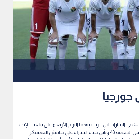
 جورجيا
فاز المنتخب الوطني لكرة القدم على نظيره الجورجي 1-0 في المباراة التي جرت بينهما اليوم الأربعاء على ملعب الإتحاد
الإماراتي وسجل هدف المنتخب الوحيد حمزة الدردور في الدقيقة 43 وتأتي هذه المباراة على هامش المعسكر