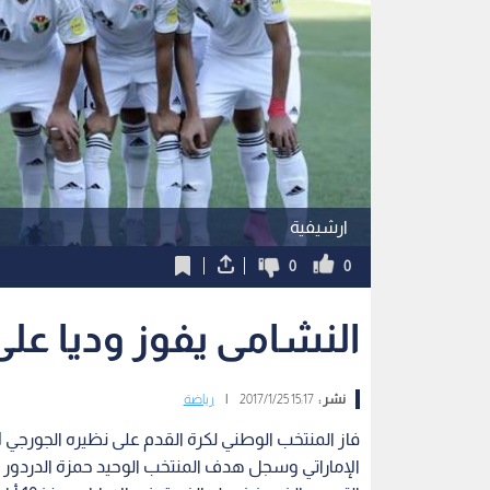
ارشيفية
0
0
النشامى يفوز وديا على
نشر :
15:17 2017/1/25
|
رياضة