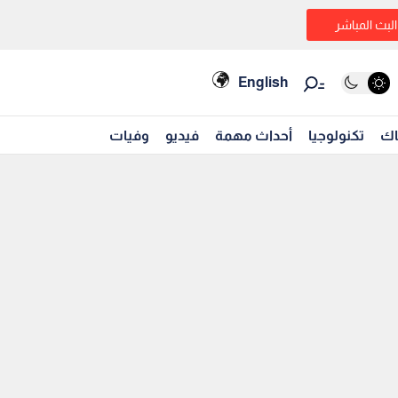
البث المباشر
English
اك
تكنولوجيا
أحداث مهمة
فيديو
وفيات