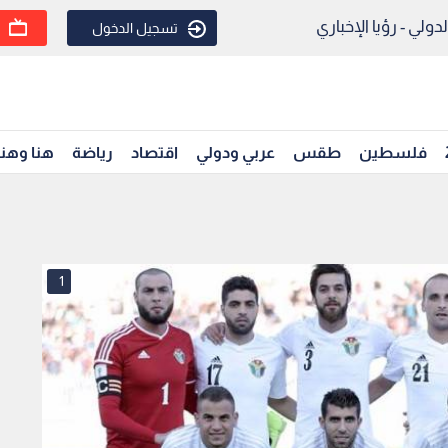
ولي - رؤيا الإخباري
تسجيل الدخول
فلسطين
طقس
عربي ودولي
اقتصاد
رياضة
هنا وهن
1