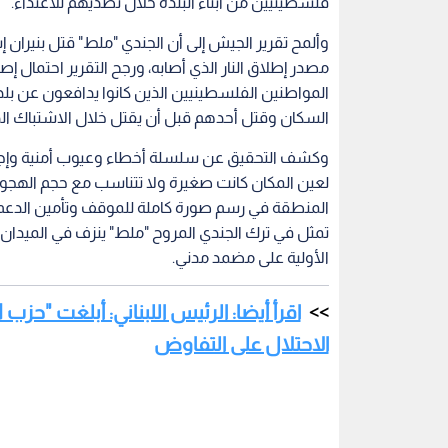
فلسطينيين من أبناء البلدة خلال تصديهم للاعتداء.
وألمح تقرير الجيش إلى أن الجندي "ملط" قتل بنيران إ
مصدر إطلاق النار الذي أصابه، ورجح التقرير احتمال إص
المواطنين الفلسطينيين الذين كانوا يدافعون عن بلدت
السكان وقتل أحدهم قبل أن يقتل خلال الاشتباك الذ
وكشف التحقيق عن سلسلة أخطاء وعيوب أمنية وإجرائي
لعين المكان كانت صغيرة ولا تتناسب مع حجم الهجو
المنطقة في رسم صورة كاملة للموقف وتأمين الدعم ال
تمثل في ترك الجندي المروح "ملط" ينزف في الميدان
الأولية على مضمد مدني.
اقرأ أيضا: الرئيس اللبناني: أبلغت "حزب
الاحتلال على التفاوض