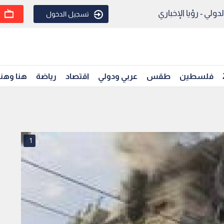
ولي - رؤيا الإخباري
تسجيل الدخول
فلسطين
طقس
عربي ودولي
اقتصاد
رياضة
هنا وهن
1