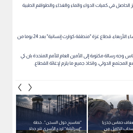
جز الحاصل في كميات الدواء والماء والغذاء والطواقم الطبية
وكان الرئيس الفلسطيني محمود عباس قد اعلن مساء الأربعاء، قطاع غزة "منطقة كوارث إنسانية" بعد 24 يوما من
اس وجه رسالة مكتوبة إلى الأمين العام للأمم المتحدة بان كي
المجتمع الدولي، واتخاذ جميع ما يلزم لإغاثة القطاع.
إضعاف حماس جذريا
"تماسيح حول السجن".. خطة
وزارة 
سحاب الكامل من
"إسرائيلية" لردع الأسرى تثير جدلا
نجاح ت