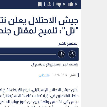
0
0
جيش الاحتلال يعلن نت
"تل": تلميح لمقتل جند
استمع للخبر:
ملاحظة: النص المسموع ناتج عن نظام آلي
نشر :
منذ 12 ساعة
|
فلسطين
أعلن جيش الاحتلال الإسرائيلي، اليوم الأربعاء، نتائ
ملط، القاطنين في بؤرة "حفات غلعاد" الاستيطانية، 
نابلس في الخامس والعشرين من تموز/يوليو الماضي