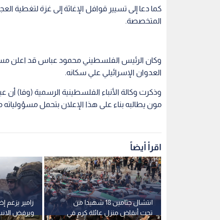
كما دعا إلى تسيير قوافل الإغاثة إلى غزة لتغطية الع
المتخصصة.
العدوان الإسرائيلي علي سكانه.
وذكرت وكالة الأنباء الفلسطينية الرسمية (وفا) أن عب
مون يطالبه بناء على هذا الإعلان بتحمل مسؤولياته مع 
اقرأ أيضاً
ارسغارد
انتشال جثامين 18 شهيدا من
زامير يزعم 
عالمية للإفراج
تحت أنقاض منزل عائلة كرم في
ويرفض الان