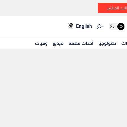
البث المباشر
English
اك
تكنولوجيا
أحداث مهمة
فيديو
وفيات