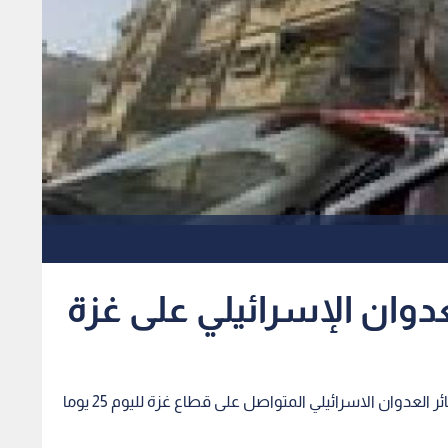
رؤيا - وكالات - قدر مسئول فلسطيني الخميس، خسائر العدوان الاسرائيلي المتواصل على قطاع غزة لليوم 25 يوما