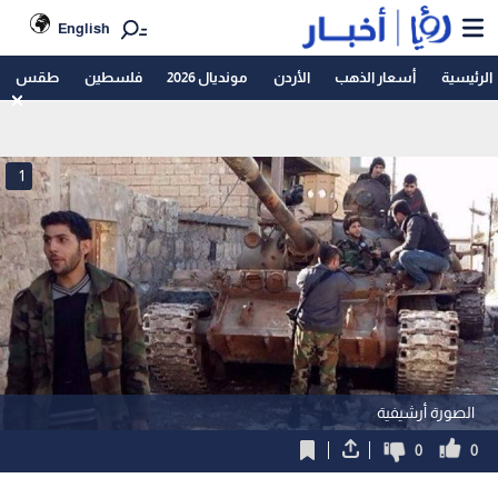
English
الرئيسية
أسعار الذهب
الأردن
مونديال 2026
فلسطين
طقس
1
الصورة أرشيفية
0
0