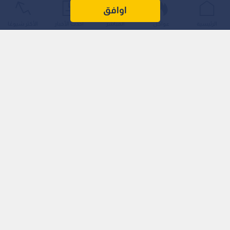
السابق بشار الأسد في أيام حكمه الأخيرة، مصورا إياه كحاكم معزول
اوافق
تماما عن الواقع الميداني والانهيار المتسارع لنظامه.
الرئيسية
عواجل
المباشر
أحدث الأخبار
الأكثر شيوعًا
ونقلت المجلة عن مصادر متعددة، بينها مسؤولون في حزب الله
ومصادر أمنية إقليمية، أن الأسد كان يمضي ساعات طويلة في
ممارسة العاب الفيديو على هاتفه المحمول، في وقت كانت فيه
الدولة تتفكك والفصائل المعارضة تقترب من معاقله الرئيسية.
لونا الشبل: الدور الخفي والنهاية المريبة