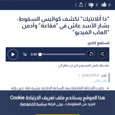
0
0
"ذا أتلانتيك" تكشف كواليس السقوط:
بشار الأسد عاش في "فقاعة" وأدمن
"العاب الفيديو"
استمع للخبر:
1
x
0:00
ملاحظة: النص المسموع ناتج عن نظام آلي
نشر :
9:31 2026/2/15
|
عربي دولي
جاءت اللحظة الفاصلة بعد الساعة الحادية عشرة ليلا، حين زاره
مسؤولون روس وأطلعوه على تسجيلات تؤكد انسحاب وتوقف
هذا الموقع يستخدم ملف تعريف الارتباط Cookie
وحدات الجيش عن القتال
لمزيد من المعلومات ، يرجى قراءة
سياسة الخصوصية
رسم تقرير صادم نشرته مجلة "ذا أتلانتيك" صورة للرئيس السوري