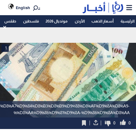
English
الرئيسية
أسعار الذهب
الأردن
مونديال 2026
فلسطين
طقس
1
%AF/%D8%A7%D9%84%D8%B3%D8%B9%D9%88%D8%AF%D9%8A%D8%A9-
%D8%AA%D9%86%D9%81%D9%8A-%D9%86%D9%8A%D8%AA%
0
0