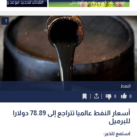
تمديد عقد كريستيانو رونالدو حتى
الثلاثاء لتحديد موعد وقفة
2027
الأضحى
1
النفط
0
0
أسعار النفط عالميا تتراجع إلى 78.89 دولارا
للبرميل
استمع للخبر: