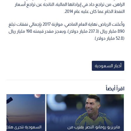
الراهن، من تراجع حاد في إيراداتها المالية، الناتجة عن تراجع أسعار
النفط الخام عما كان عليه عام 2014.
وأعلنت الرياض نهاية العام الماضي، موازنة 2017 بإجمالي نفقات تبلغ
890 مليار ريال (237.3 مليار دولار)، وبعجز مقدر قيمته 198 مليار ريال
(52.8 مليار دولار).
أخبار السعودية
اقرأ أيضاً
فابريزيو رومانو: النصر يقترب من
السعودية تتحرى هلال ذي