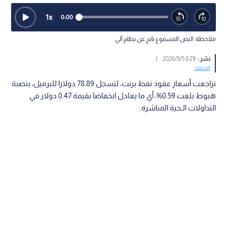
1
x
0:00
ملاحظة: النص المسموع ناتج عن نظام آلي
نشر :
8:29 2026/8/5
|
اقتصاد
تراجعت أسعار عقود نفط برنت، لتسجل 78.89 دولارا للبرميل، بنصبة
هبوط بلغت 0.59%، أي ما يعادل انخفاضا بقيمة 0.47 دولار في
التداولات الـحية المباشرة.