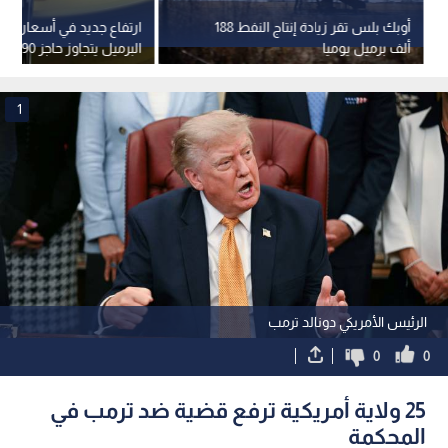
أوبك بلس تقر زيادة إنتاج النفط 188
ارتفاع جديد في أسعار النفط
ألف برميل يوميا
البرميل يتجاوز حاجز 90 دولارا
1
الرئيس الأمريكي دونالد ترمب
0
0
25 ولاية أمريكية ترفع قضية ضد ترمب في
المحكمة