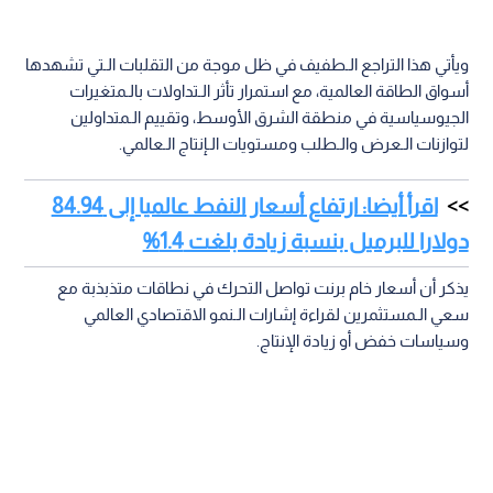
ويأتي هذا التراجع الـطفيف في ظل موجة من التقلبات الـتي تشهدها
أسواق الطاقة العالمية، مع استمرار تأثر الـتداولات بالـمتغيرات
الجيوسياسية في منطقة الشرق الأوسط، وتقييم الـمتداولين
لتوازنات الـعرض والـطلب ومستويات الـإنتاج الـعالمي.
اقرأ أيضا: ارتفاع أسعار النفط عالميا إلى 84.94
دولارا للبرميل بنسبة زيادة بلغت 1.4%
يذكر أن أسعار خام برنت تواصل التحرك في نطاقات متذبذبة مع
سعي الـمستثمرين لقراءة إشارات الـنمو الاقتصادي العالمي
وسياسات خفض أو زيادة الإنتاج.