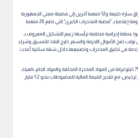
وفي أبرز التطورات القضائية، قررت المحكمة إحالة أوراق سارة خليفة و12 متهما آخرين إلى فضيلة مفتي الجمهورية
اميا بـ "قضية المخدرات الكبرى" التي تضم 28 متهما.
وا عصابة إجرامية منظمة ترأسها زعيم التشكيل المعروف بـ
 تولت ضخ الأموال اللازمة والسفر خارج البلاد للتنسيق وشراء
تخدمة في تخليق المخدرات وتصنيعها داخل شقة سكنية أعدت
وأسفرت ضبطية وزارة الداخلية عن ضبط أكثر من 750 كيلوغراما من المواد المخدرة المخلقة والمواد الخام، ناهيك
عن عثور الأجهزة الأمنية على أسلحة نارية وذخائر بغير ترخيص، مع تقدير القيمة المالية للمضبوطات بنحو 1.2 مليار