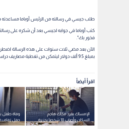
طلب جيسي في رسالته من الرئيس أوباما مساعدته ف
كتب أوباما في جوابه لجيسي بعد أن شكره على رسالت
فخور بك".
الآن بعد مضي ثلاث سنوات على هذه الرسالة اضطر ج
بمبلغ 9.5 ألف دولار ليتمكن من تغطية مصاريف دراسته.
اقرأ أيضاً
 تحتضن
الإمساك بقرد مكاك هاجم
وفاة طفل ب
ملتقى
السكان وأصاب 18 شخصا بجزيرة
حفل زفاف ف
يير
سومطرة الإندونيسية