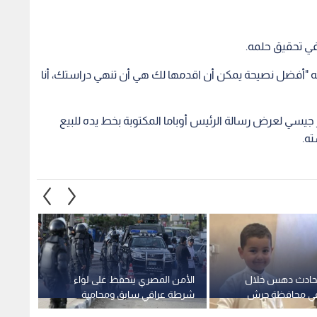
ي تحقيق حلمه.
ه "أفضل نصيحة يمكن أن اقدمها لك هي أن تنهي دراستك، أنا
يسي لعرض رسالة الرئيس أوباما المكتوبة بخط يده للبيع
حادث دهس خلال
الأمن المصري يتحفظ على لواء
تحركات
ي محافظة جرش
شرطة عراقي سابق ومحامية
تحذر م
بتهمة محاولة صرف وديعة مزيفة
التطبي