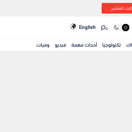
البث المباشر
English
اك
تكنولوجيا
أحداث مهمة
فيديو
وفيات