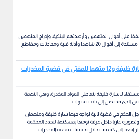
لتحفظ على أموال المتهمين وأرصدتهم البنكية، وإدراج المتهمين
الهاربين على قوائم المنع من السفر وترقب الوصول، مستندة إلى أقوال 20 شاهدا وأدلة فنية ومحادثات ومقاطع
اقرأ أيضا: جنايات القاهرة تحيل أوراق سارة خليفة و12 متهما للمفتي في قضية المخدرات
ا مستقلا لـ سارة خليفة بتعاطي المواد المخدرة، وهي التهمة
حبس الذي قد يصل إلى ثلاث سنوات.
ل الحكم في قضية ثانية تواجه فيها سارة خليفة ومتهمان
صويره عاريا داخل غرفة نومها بمسكنها، لتحدد المحكمة