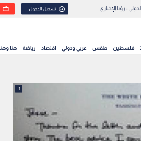
ولي - رؤيا الإخباري
تسجيل الدخول
فلسطين
طقس
عربي ودولي
اقتصاد
رياضة
هنا وهن
1