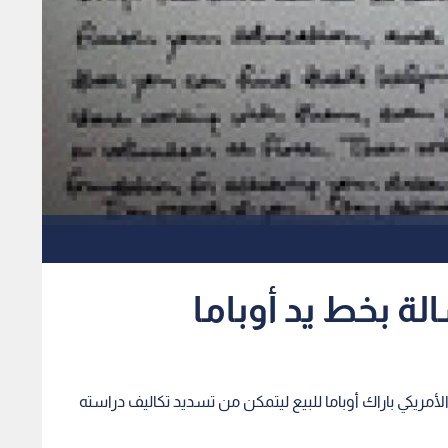
أمريكي باراك أوباما للبيع ليتمكن من تسديد تكاليف دراسته