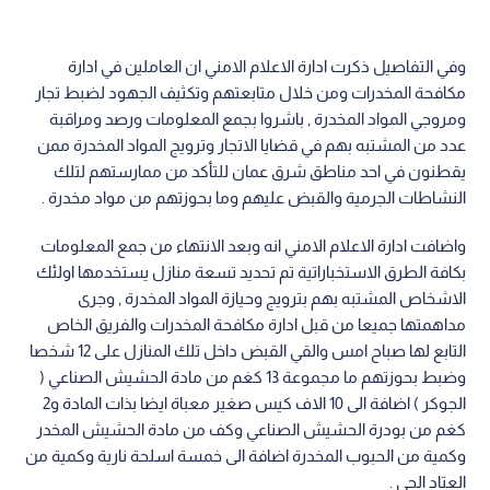
وفي التفاصيل ذكرت ادارة الاعلام الامني ان العاملين في ادارة
مكافحة المخدرات ومن خلال متابعتهم وتكثيف الجهود لضبط تجار
ومروجي المواد المخدرة , باشروا بجمع المعلومات ورصد ومراقبة
عدد من المشتبه بهم في قضايا الاتجار وترويج المواد المخدرة ممن
يقطنون في احد مناطق شرق عمان للتأكد من ممارستهم لتلك
النشاطات الجرمية والقبض عليهم وما بحوزتهم من مواد مخدرة .
واضافت ادارة الاعلام الامني انه وبعد الانتهاء من جمع المعلومات
بكافة الطرق الاستخباراتية تم تحديد تسعة منازل يستخدمها اولئك
الاشخاص المشتبه بهم بترويج وحيازة المواد المخدرة , وجرى
مداهمتها جميعا من قبل ادارة مكافحة المخدرات والفريق الخاص
التابع لها صباح امس والقي القبض داخل تلك المنازل على 12 شخصا
وضبط بحوزتهم ما مجموعة 13 كغم من مادة الحشيش الصناعي (
الجوكر ) اضافة الى 10 الاف كيس صغير معباة ايضا بذات المادة و2
كغم من بودرة الحشيش الصناعي وكف من مادة الحشيش المخدر
وكمية من الحبوب المخدرة اضافة الى خمسة اسلحة نارية وكمية من
العتاد الحي .