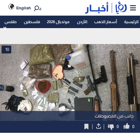
English
الرئيسية
أسعار الذهب
الأردن
مونديال 2026
فلسطين
طقس
10
جانب من المضبوطات
0
0