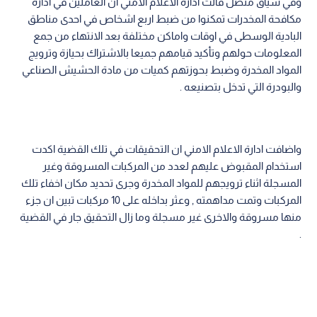
وفي سياق متصل قالت ادارة الاعلام الامني ان العاملين في ادارة
مكافحة المخدرات تمكنوا من ضبط اربع اشخاص في احدى مناطق
البادية الوسطى في اوقات واماكن مختلفة بعد الانتهاء من جمع
المعلومات حولهم وتأكيد قيامهم جميعا بالاشتراك بحيازة وترويج
المواد المخدرة وضبط بحوزتهم كميات من مادة الحشيش الصناعي
والبودرة التي تدخل بتصنيعه .
واضافت ادارة الاعلام الامني ان التحقيقات في تلك القضية اكدت
استخدام المقبوض عليهم لعدد من المركبات المسروقة وغير
المسجلة اثناء ترويجهم للمواد المخدرة وجرى تحديد مكان اخفاء تلك
المركبات وتمت مداهمته , وعثر بداخله على 10 مركبات تبين ان جزء
منها مسروقة والاخرى غير مسجلة وما زال التحقيق جار في القضية
.