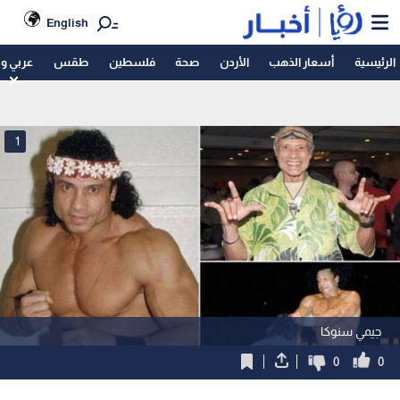
English
الرئيسية
أسعار الذهب
الأردن
صحة
فلسطين
طقس
عربي و
1
جيمي سنوكا
0
0