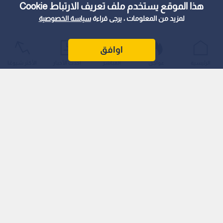
هذا الموقع يستخدم ملف تعريف الارتباط Cookie
لمزيد من المعلومات ، يرجى قراءة
سياسة الخصوصية
اوافق
الرئيسية
عواجل
المباشر
أحدث الأخبار
الأكثر شيوعًا
رائد التحكيم الأردني إلى العالمية
يعد حسونة علامة فارقة في تاريخ التحكيم الأردني، حيث شارك في
120 مباراة دولية، ووصل إلى أعلى مستويات التمثيل حين قاد ثلاث
مباريات في كأس العالم 2002 في اليابان وكوريا الجنوبية، وهي
سابقة لم تتكرر بعد في سجل التحكيم الأردني.
قاد حينها مواجهات نارية مثل:
الأوروغواي × الدنمارك
البرتغال × أميركا
إسبانيا × جنوب أفريقيا
كما أدار مباريات في نهائيات كأس آسيا 2000 في لبنان، ونسخة 2007