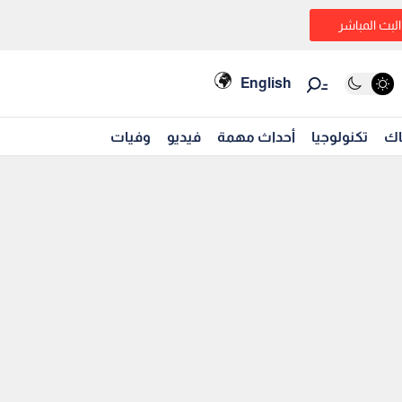
البث المباشر
English
اك
تكنولوجيا
أحداث مهمة
فيديو
وفيات