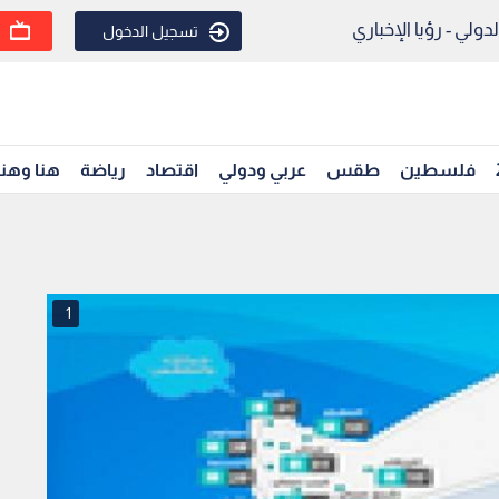
ولي - رؤيا الإخباري
تسجيل الدخول
فلسطين
طقس
عربي ودولي
اقتصاد
رياضة
هنا وهن
1