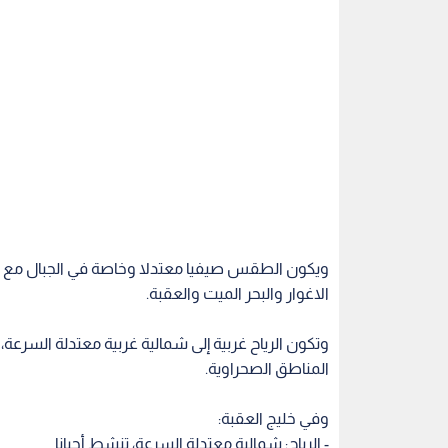
ويكون الطقس صيفيا معتدلا وخاصة في الجبال مع
الاغوار والبحر الميت والعقبة.
وتكون الرياح غربية إلى شمالية غربية معتدلة السرعة،
المناطق الصحراوية.
وفي خليج العقبة:
- الرياح: شمالية معتدلة السرعة، تنشط أحيانا
- حالة البحر: هادىء.
- ارتفاع الأمواج: 10-30 سم.
- درجة حرارة سطح مياه البحر: 25 درجة مئوية
يحذر نهار الأحد من : خطر تدني مدى الرؤية الأفقي
الشرقية منها نتيجة الغبار والأتربة المثارة بفعل الريا
ليلا:
يتحول الطقس ليصبح لطيفا ورطبا في أغلب المناطق، 