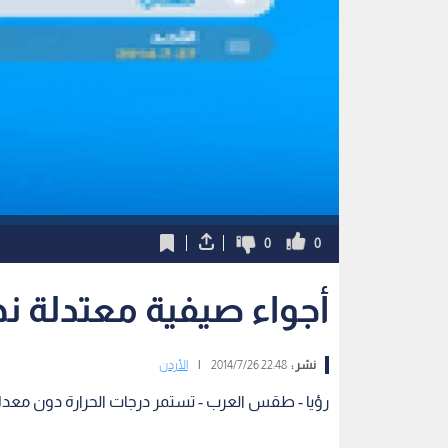
0
0
أجواء صيفية معتدلة نها
نشر :
22:48 2014/7/26
|
الأردن
رؤيا - طقس العرب - تستمر درجات الحرارة دون معدلا