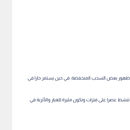
 ظهور بعض السحب المنخفضة. في حين يستمر حارا في
 تنشط عصرا على فترات وتكون مثيرة للغبار والأتربة في
ة مع ساعات العصر في المناطق والطرق الصحراوية وخاصة
ح النشطة.
ويميل للبرودة مع ساعات الليل المتأخرة في الجبال