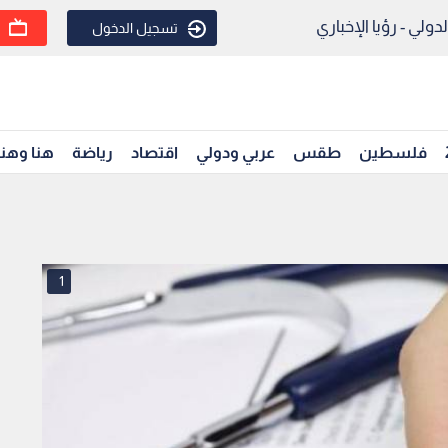
ولي - رؤيا الإخباري
تسجيل الدخول
فلسطين
طقس
عربي ودولي
اقتصاد
رياضة
هنا وهن
1