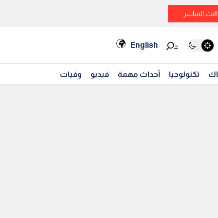
البث المباشر
English
اك
تكنولوجيا
أحداث مهمة
فيديو
وفيات