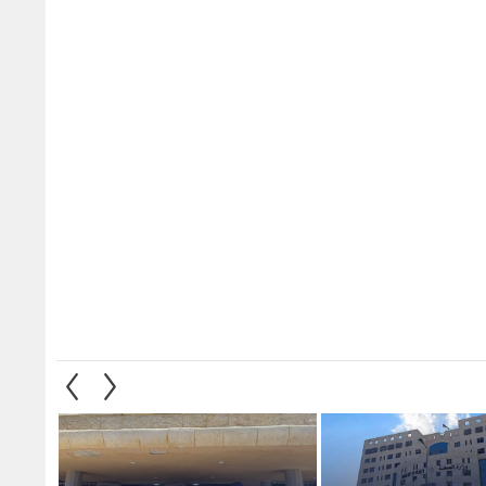
لى مريضة "البشير":
وزير الصحة يعلن استحداث 8
بعد إغل
لجنة الطبية المختصة
عيادات مسائية بمستشفى الأميرة
صحي أب
دث
بسمة لتقليص المواعيد
يؤكد: 
خلال أ
1