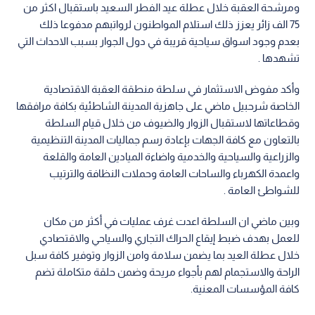
ومرشحة العقبة خلال عطلة عيد الفطر السعيد باستقبال اكثر من
75 الف زائر يعزز ذلك استلام المواطنون لرواتبهم مدفوعا ذلك
بعدم وجود اسواق سياحية قريبة في دول الجوار بسبب الاحداث التي
تشهدها .
وأكد مفوض الاستثمار في سلطة منطقة العقبة الاقتصادية
الخاصة شرحبيل ماضي على جاهزية المدينة الشاطئية بكافة مرافقها
وقطاعاتها لاستقبال الزوار والضيوف من خلال قيام السلطة
بالتعاون مع كافة الجهات بإعادة رسم جماليات المدينة التنظيمية
والزراعية والسياحية والخدمية واضاءة الميادين العامة والقلعة
واعمدة الكهرباء والساحات العامة وحملات النظافة والترتيب
للشواطئ العامة .
وبين ماضي ان السلطة اعدت غرف عمليات في أكثر من مكان
للعمل بهدف ضبط إيقاع الحراك التجاري والسياحي والاقتصادي
خلال عطلة العيد بما يضمن سلامة وامن الزوار وتوفير كافة سبل
الراحة والاستجمام لهم بأجواء مريحة وضمن حلقة متكاملة تضم
كافة المؤسسات المعنية.