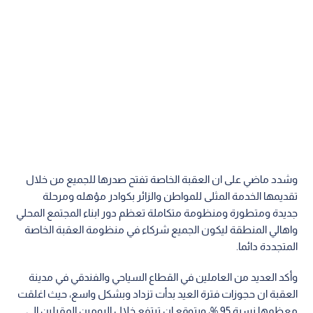
وشدد ماضي على ان العقبة الخاصة تفتح صدرها للجميع من خلال
تقديمها الخدمة المثلى للمواطن والزائر بكوادر مؤهله ومرحلة
جديدة ومتطورة ومنظومة متكاملة تعظم دور ابناء المجتمع المحلي
واهالي المنطقة ليكون الجميع شركاء في منظومة العقبة الخاصة
المتجددة دائما.
وأكد العديد من العاملين في القطاع السياحي والفندقي في مدينة
العقبة ان حجوزات فترة العيد بدأت تزداد وبشكل واسع، حيث اغلقت
معظمها نسبة 95 %، ويتوقع ان ترتفع خلال اليومين المقبلين الى