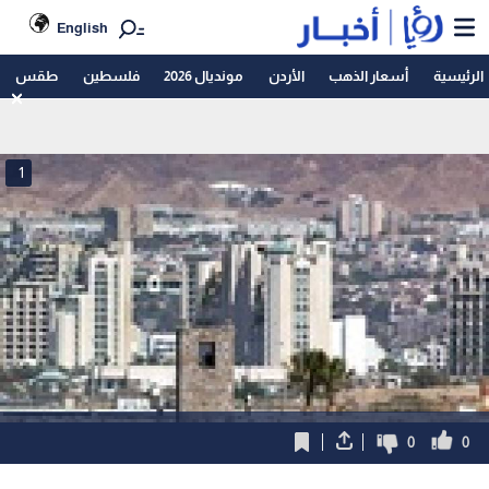
English
الرئيسية
أسعار الذهب
الأردن
مونديال 2026
فلسطين
طقس
1
0
0