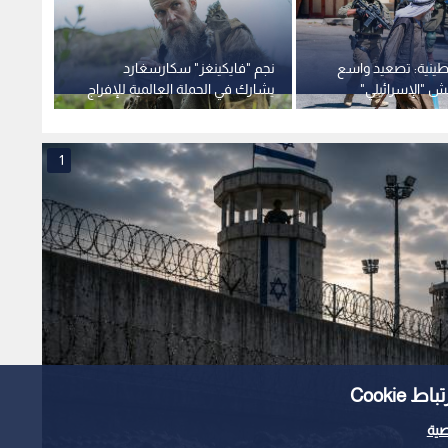
ينية: تصعيد واسع
نجم "فايكينغز" سكارسغارد
يش "الإسرائيلي"
يشارك في الحملة العالمية للإفراج
تحت أن
ثكنات بالبيرة ويعتقل
عن الأسير مروان البرغوثي.. فيديو
قطاع 
ديا
1
Cooki
ية