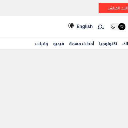
البث المباشر
English
اك
تكنولوجيا
أحداث مهمة
فيديو
وفيات