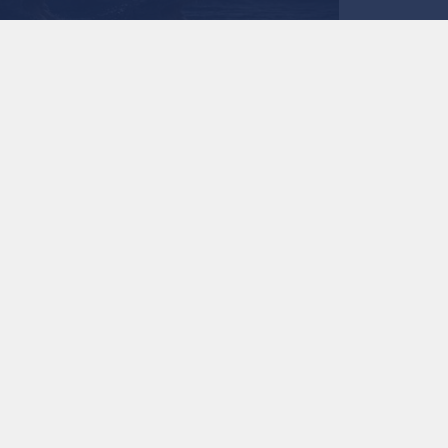
صورة مولدة بالذكاء الإصطناعي
0
0
"تماسيح حول السجن"..
الأسرى تثير جدلا وتدخل
استمع للخبر:
ملاحظة: النص المسموع ناتج عن نظام آلي
نشر :
منذ 17 ساعة
|
آخر تحديث :
منذ 17 ساعة
|
فلسطين