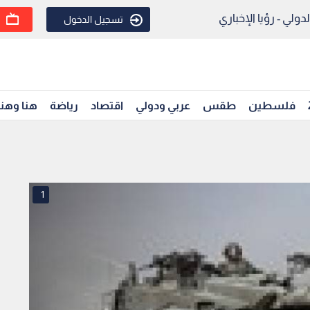
ولي - رؤيا الإخباري
تسجيل الدخول
فلسطين
طقس
عربي ودولي
اقتصاد
رياضة
هنا وهن
1