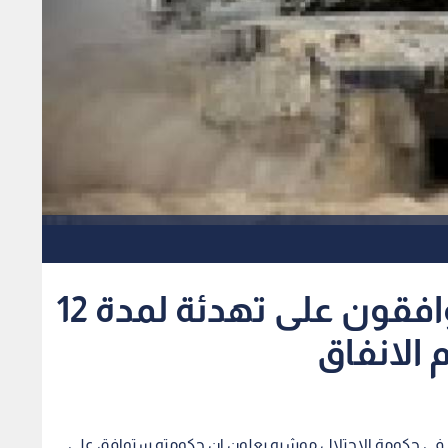
وزير دفاع الاحتلال : موافقون على تهدئة لمدة 12
الانفاق
ع في حكومة الاحتلال موشيه يعلون ان حكومته ستوافق على