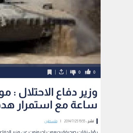
0
0
ساعة مع استمرار هدم 
نشر :
19:55 2014/7/25
|
فلسطين
رؤيا - نقلت صحيفة يديعوت احرونوت عن وزير الدفا