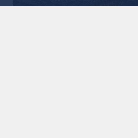
 خطة "إسرائيلية" لردع
ا قضائيا
1
x
0:00