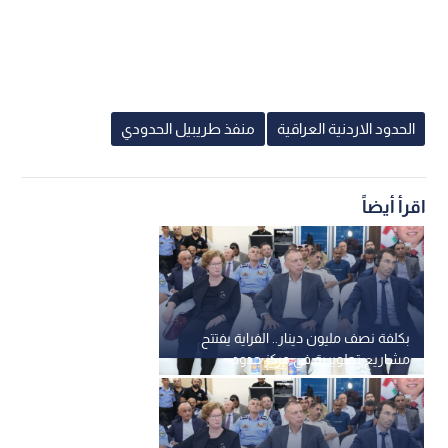
الحدود الاردنية العراقية
منفذ طريبيل الحدودي
اقرأ أيضاً
بكلفة نصف مليون دينار.. الفراية يفتتح
مشاريع تطويرية في مركز حدود
الكرامة - فيديو