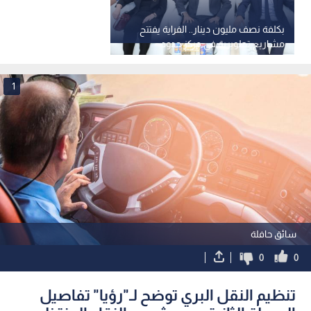
بكلفة نصف مليون دينار.. الفراية يفتتح
مشاريع تطويرية في مركز حدود
الكرامة - فيديو
1
سائق حافلة
0
0
تنظيم النقل البري توضح لـ"رؤيا" تفاصيل