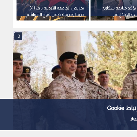
 تؤكد متابعة شكاوى
تمريض الجامعة الأردنية تزف 311
عو للإبلاغ عبر
خريجا وخريجة ضمن فوج الهواشم
مليون 
مية
3
Cooki
ية