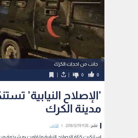
جانب من احداث الكرك
0
0
'الإصلاح النيابية' تست
مدينة الكرك
نشر :
11:08 2016/12/19
|
الأردن
استنكرت كتلة الاصلاح النيابية ما قامت به شرذمة من