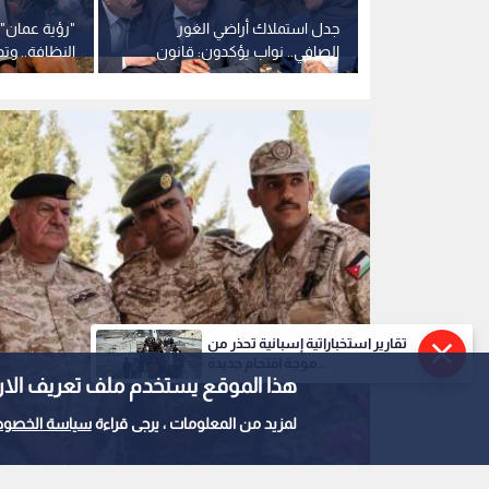
 الأردنية تعلن
جدل استملاك أراضي الغور
"رؤية عمان"
المحرضين
الصافي.. نواب يؤكدون: قانون
النظافة.. وتد
الملكية العقارية لا يشمل
القنوات الرس
الاستملاكات السابقة.. فيديو
تقارير استخباراتية إسبانية تحذر من
موجة اقتحام جديدة...
هذا الموقع يستخدم ملف تعريف الارتباط e
لمزيد من المعلومات ، يرجى قراءة
سياسة الخصوص