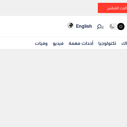
البث المباشر
English
اك
تكنولوجيا
أحداث مهمة
فيديو
وفيات