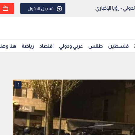
ولي - رؤيا الإخباري
تسجيل الدخول
فلسطين
طقس
عربي ودولي
اقتصاد
رياضة
هنا وهن
1