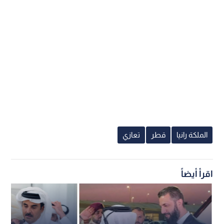
الملكة رانيا
قطر
تعازي
اقرأ أيضاً