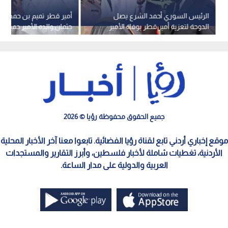
الرئيس السوري أحمد الشرع يصل
أمير قطر تميم بن حمد يق
الدوحة لتعزية أمير قطر بوفاة الأمير
جثمان والده الأمير حمد بن
الوالد
ثاني.. فيديو
جميع الحقوق محفوظة رؤيا © 2026
موقع إخباري أردني تابع لقناة رؤيا الفضائية. تابعوا معنا آخر الأخبار المحلية
الأردنية، تغطيات شاملة لأخبار فلسطين، وأبرز التقارير والمستجدات
العربية والدولية على مدار الساعة.