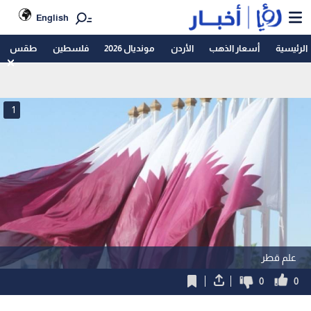
English
الرئيسية
أسعار الذهب
الأردن
مونديال 2026
فلسطين
طقس
1
علم قطر
0
0