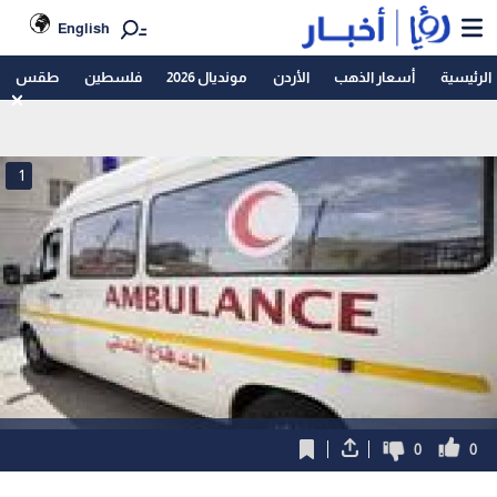
English
الرئيسية
أسعار الذهب
الأردن
مونديال 2026
فلسطين
طقس
1
0
0