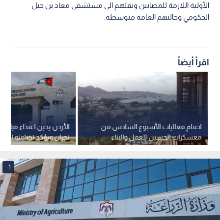
الأولية اللازمة للمصابين ونقلهم الى مستشفى معاذ بن جبل
الحكومي وحالتهم العامة متوسطة.
اقرأ أيضاً
اختتام فعاليات الأسبوع السادس من
الأردن يدين اعتداء ميليشي
معسكرات الحسين للعمل والبناء
نجران ويؤكد تضامنه المط
بالعقبة لعام 2026
السعودية
1