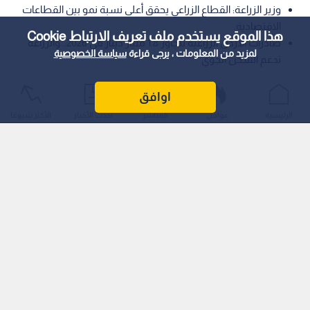
وزير الزراعة: القطاع الزراعي يحقق أعلى نسبة نمو بين القطاعات
الاقتصادية.
هذا الموقع يستخدم ملف تعريف الارتباط Cookie
صادرات الأردن الزراعية تتجاوز 1.8 مليار دينار في 2026.. والزراعة
لمزيد من المعلومات ، يرجى قراءة
سياسة الخصوصية
تدعم الشحن الجوي
أكد وزير الزراعة الدكتور صائب خريسات أن المزارع الأردني يشكل
اوافق
ركيزة أساسية من ركائز الأمن الغذائي، مشيرا إلى أن القطاع الزراعي
الرئيسية
عواجل
المباشر
أحدث الأخبار
الأكثر شيوعًا
حقق رغم التحديات أعلى نسبة نمو مع نهاية عام 2025 وحتى الربع
الأول من العام الحالي، مقارنة بباقي القطاعات الاقتصادية الأخرى.