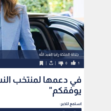
جلالة الملكة رانيا العبد الله
0
1
في دعمها لمنتخب النشام
يوفقكم"
استمع للخبر: