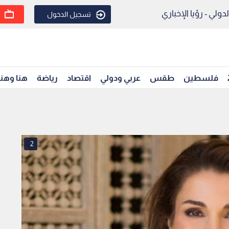
ولي - رؤيا الإخباري
تسجيل الدخول
فلسطين
طقس
عربي ودولي
اقتصاد
رياضة
هنا وهن
2