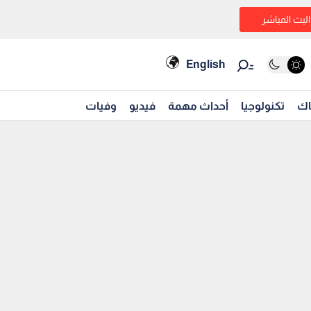
البث المباشر
English
اك
تكنولوجيا
أحداث مهمة
فيديو
وفيات