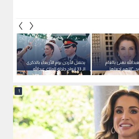
لعبدالله تهنئ بالعام
يحتفل الأردن يوم الأربعاء بالذكرى
الملكة 
د: "اللهم اجعلها
الـ 33 لزواج جلالة الملك عبدالله
فيديو 
فيها القلوب"
الثاني والملكة رانيا العبد الله
الاستقلا
1