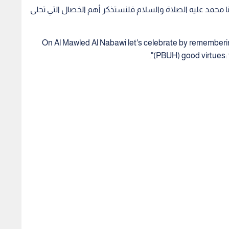
ا محمد عليه الصلاة والسلام فلنستذكر أهم الخصال التي تحلى
لانجليزية، "On Al Mawled Al Nabawi let's celebrate by remembering the Prophet’s
(PBUH) good virtues: f