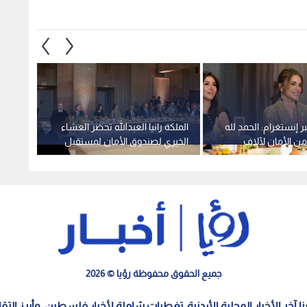
بر إنستغرام: الحمد لله
الملكة رانيا العبدالله تحضر العشاء
الملكة 
عاما من الأمان لآلاف
الخيري لصندوق الأمان لمستقبل
الحسين
م
الأيتام بمناسبة عقدين على
رجوة 
تأسيسه.. فيديو
جميع الحقوق محفوظة رؤيا © 2026
معنا آخر الأخبار المحلية الأردنية، تغطيات شاملة لأخبار فلسطين، وأبرز الت