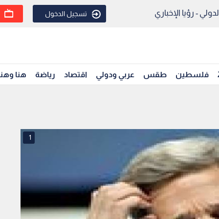
ولي - رؤيا الإخباري
تسجيل الدخول
فلسطين
طقس
عربي ودولي
اقتصاد
رياضة
هنا وهن
1