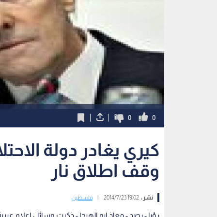
0
0
كيري يغادر دولة الاحت
وقف اطلاق نار
نشر :
19:02 2014/7/23
|
فلسطين
رؤيا - رصد - معاذ ابو الهيجا - ذكرت وسائل اعلام عبري