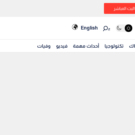
البث المباشر
English
اك
تكنولوجيا
أحداث مهمة
فيديو
وفيات