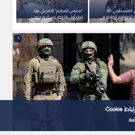
الهلال الأحمر الفلسطيني: 48
"مجلس السلام" الأمريكي يعد
إصابة 
 للطواقم الطبية في
لبناء أول قاعدة عسكرية جنوب
مواطن
 لقوات الاحتلال في
قطاع غزة
الاحتلا
 عقب
1
Cooki
ية