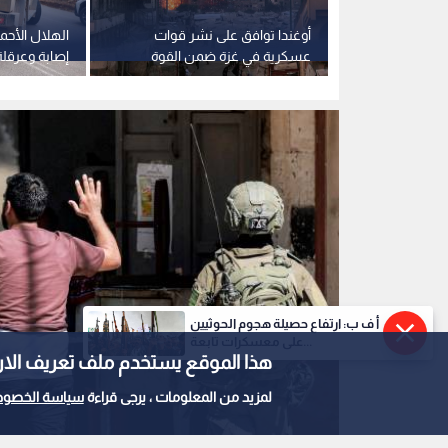
لاحتلال
أوغندا توافق على نشر قوات
نديا شمال
عسكرية في غزة ضمن القوة
إصابة وعرقلة
الدولية
اقتحام مستمر
قلنديا وكفر
أ ف ب: ارتفاع حصيلة هجوم الحوثيين
على معسكرات تابعة...
هذا الموقع يستخدم ملف تعريف الارتباط e
لمزيد من المعلومات ، يرجى قراءة
سياسة الخصوص