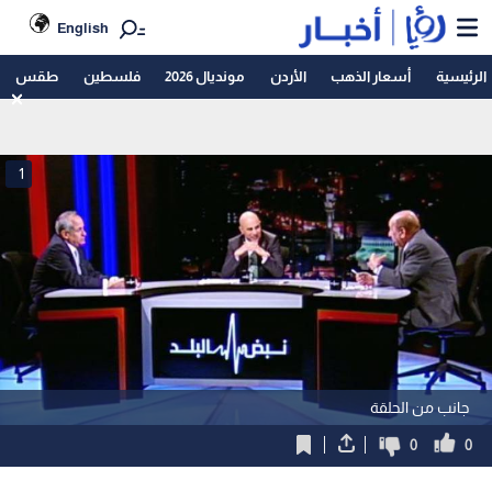
English
الرئيسية
أسعار الذهب
الأردن
مونديال 2026
فلسطين
طقس
1
جانب من الحلقة
0
0