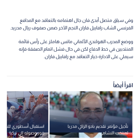
وفي سياق متصل أبدى فان جال اهتمامه بالتعاقد مع المدافع
الفرنسي الشاب رافاييل فاران النجم الآخر ضمن صفوف ريال مدريد.
ووضع المدرب الهولندي الألماني ماتس هاملز على رأس قائمة
المنتدبين في خط الدفاع لكن في حال فشل اتمام الصفقة فإنه
سيملي على الادارة خيار التعاقد مع رافاييل فاران.
اقرأ أيضاً
تأجيل مؤتمر تقديم بادو الزاكي مدربا
استقبال أسطوري للنجم 
لمنتخب النشامى
فور وصوله إلى تركيا