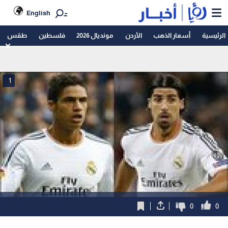
English
الرئيسية
أسعار الذهب
الأردن
مونديال 2026
فلسطين
طقس
1
0
0