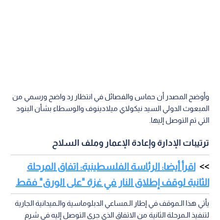
وأوضح المصدر أن حماس والفصائل في انتظار رد واضح ورسمي من
المبعوث الدولي السيد نيكولاي ميلادينوف والوسطاء بشأن البنود
التي تم التوصل إليها.
ترتيبات الإدارة وإعادة الإعمار وملف السلاح
اقرأ أيضا: الرئاسة الفلسطينية: اتفاق المرحلة
الثانية لوقف إطلاق النار في غزة "على الورق" فقط
يأتي هذا الـموقف في إطار الـمساعي الدبلوماسية والـميدانية الجارية
لتنفيذ الـمرحلة الثانية من الاتفاق الذي جرى التوصل إليه في شرم