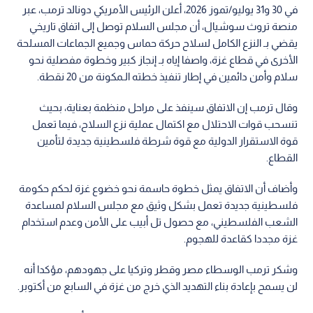
في 30 و31 يوليو/تموز 2026، أعلن الرئيس الأمريكي دونالد ترمب، عبر
منصة تروث سوشيال، أن مجلس السلام توصل إلى اتفاق تاريخي
يقضي بـ النزع الكامل لسلاح حركة حماس وجميع الجماعات المسلحة
الأخرى في قطاع غزة، واصفا إياه بـ إنجاز كبير وخطوة مفصلية نحو
سلام وأمن دائمين في إطار تنفيذ خطته الـمكونة من 20 نقطة.
وقال ترمب إن الاتفاق سينفذ على مراحل منظمة بعناية، بحيث
تنسحب قوات الاحتلال مع اكتمال عملية نزع السلاح، فيما تعمل
قوة الاستقرار الدولية مع قوة شرطة فلسطينية جديدة لتأمين
القطاع.
وأضاف أن الاتفاق يمثل خطوة حاسمة نحو خضوع غزة لحكم حكومة
فلسطينية جديدة تعمل بشكل وثيق مع مجلس السلام لمساعدة
الشعب الفلسطيني، مع حصول تل أبيب على الأمن وعدم استخدام
غزة مجددا كقاعدة للهجوم.
وشكر ترمب الوسطاء مصر وقطر وتركيا على جهودهم، مؤكدا أنه
لن يسمح بإعادة بناء التهديد الذي خرج من غزة في السابع من أكتوبر.