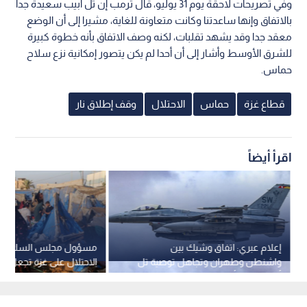
وفي تصريحات لاحقة يوم 31 يوليو، قال ترمب إن تل أبيب سعيدة جدا
بالاتفاق وإنها ساعدتنا وكانت متعاونة للغاية، مشيرا إلى أن الوضع
معقد جدا وقد يشهد تقلبات، لكنه وصف الاتفاق بأنه خطوة كبيرة
للشرق الأوسط وأشار إلى أن أحدا لم يكن يتصور إمكانية نزع سلاح
حماس.
قطاع غزة
حماس
الاحتلال
وقف إطلاق نار
اقرأ أيضاً
إعلام عبري: اتفاق وشيك بين
مسؤول مجلس السلام: غ
واشنطن وطهران وتجاهل توصية تل
الاحتلال على غزة تجعل تح
أبيب بضرب أهداف اقتصادية في إيران
الدائم صعبا