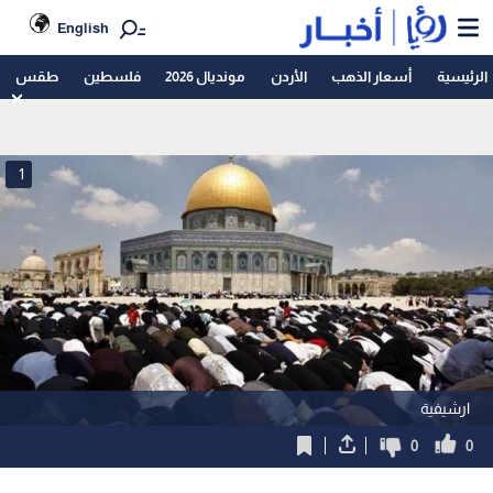
English
الرئيسية
أسعار الذهب
الأردن
مونديال 2026
فلسطين
طقس
1
ارشيفية
0
0