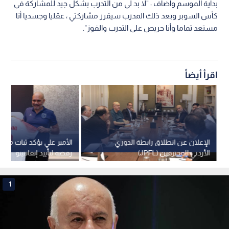
بداية الموسم واضاف : "لا بد لي من التدرب بشكل جيد للمشاركة في
كأس السوبر وبعد ذلك المدرب سيقرر مشاركتي ، عقليا وجسديا أنا
مستعد تماما وأنا حريص على التدرب والفوز".
اقرأ أيضاً
الإعلان عن انطلاق رابطة الدوري
الأمير علي يؤكد ثبات موق
الأردني للمحترفين (JPFL)
رفضه لتأييد إنفانتينو
1