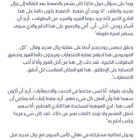
وردا على سؤال حول ما إذا كان يشعر بالضغط بعد انتقاله إلى ريال
مدريد واضاف : "لا يوجد أي ضغط ، الضغط يكون دائما على هذا
النادي الكبير لأنه يريد دوما المزيد والمزيد من البطولات ، أريد أن
أشكر زوجتي ، أختي ، أبي ، أمي والجميع على هذا الحلم والذي سوف
يستمر لفترة طويلة".
وعلق جيمس رودريجيز أيضا على عقلية ريال مدريد وقال : "كل
الموجودين هنا لديهم عقلية الانتصارات ويريدون دائما الفوز وتحقيق
البطولات الكبيرة ، لقد جئت إلى هنا من أجل الفوز وأنا لا أحب
الخسارة على الإطلاق ، هذا هو المكان المناسب لكي أحقق
الانتصارات".
وأردف بقوله : أنا ليس مختصا في الحديث والاحصائيات ، أريد أن أكون
سعيدا هنا وأن أفعل كل شيء مهم ، أريد فقط إثبات أنه يمكنني أن
ألعب هنا ، لدي الموهبة لمساعدة هذا النادي العظيم ، أنا سعيد
لحفل التقديم ولا توجد كلمات تعبر عن ذلك ، لقد كان شيء فريدا
وكنت أحلم به".
وحول إمكانية مشاركته في نهائي كأس السوبر مع ريال مدريد قبل