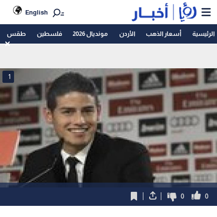
English
الرئيسية
أسعار الذهب
الأردن
مونديال 2026
فلسطين
طقس
1
0
0