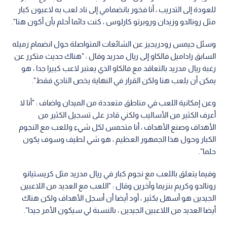
للعودة إلى التدريب ، أنا فخور بانضمامي إلى ناد لعب به لاعبون كبار
مثل رونالدو وزيدان وروبرتو كارلوس ، كنت دائما أحلم بأن أكون هنا".
وسئل جيمس رودريجيز عن الشائعات المتواصلة حول انضمام زميله
السابق راداميل فالكاو إلى ريال مدريد وقال : "هناك حديث متكرر عن
رغبة ريال مدريد بالتعاقد مع فالكاو الذي يعتبر لاعب كبيرا جدا ، هو
يمكن أن يلعب هنا ولكن القرار في النهاية يخص النادي فقط".
وعن إمكانية اللعب في مناطق متعددة من الميدان واضاف : "أنا لا
أعرف الكثير من الأساليب ولكني قادر على تسجيل الكثير من
الأهداف وصنع الأهداف ، أنا متحمس لكل شيء وللعب مع النجوم
الكبار وحول هذا الجمهور العظيم ، هو شي لطيف وسوف يكون
حلما".
وفيما يتعلق باللعب مع نجوم كبار في ريال مدريد مثل كريستيانو
رونالدو وكريم بنزيما وآخرين وقال : "اللعب مع العديد من اللاعبين
الجيدين هو أسهل بكثير ، أود أيضا أن أسجل الأهداف ولكن هناك
أيضا العديد من اللاعبين الجيدين ، بالنسبة لي سيكون الأمر جيدا".