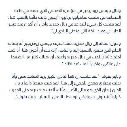
وقال جيمس رودريجيز في مؤتمره الصحفي الذي عقده في قاعة
الصحافة في ملعب سانتياجو برنابيو : "رغبتي كانت دائما باللعب هنا ،
لقد فعلت كل شيء للتواجد في ريال مدريد وآمل أن أكون عند حسن
الظن بي وعند الثقة التي منحني النادي لي".
وحول انتقاله إلى ريال مدريد ، فقد اعترف جيمس رودريجيز أنه بمثابة
الحلم الذي تحقق بالنسبة إليه واضاف : "إنه حلم أن أكون هنا ، أنا كنت
أحلم دائما باللعب في ريال مدريد وأعرف أن هناك كثير من الضغط
على عاتقي ، ولكن أنا مستعد لذلك".
وتابع بقوله : "لقد علمت أن هذا النادي الكبير يريد التعاقد معي وأنا
بذلت قصارى جهدي للمجيء إلى هنا ، لقد كنت معجبا دائما بزين
الدين زيدان الذي هو مثلي الأعلى وأنا سألعب حيث يريد مني المدرب
كارلو أنشيلوتي سواء في الوسط ، اليمين ، اليسار .. حيث يقول".