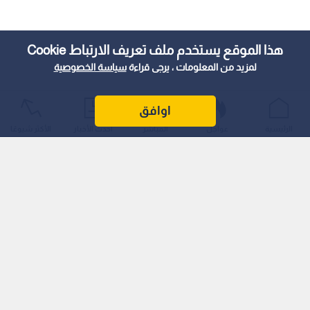
هذا الموقع يستخدم ملف تعريف الارتباط Cookie
لمزيد من المعلومات ، يرجى قراءة
سياسة الخصوصية
اوافق
الرئيسية
عواجل
المباشر
أحدث الأخبار
الأكثر شيوعًا
من المقرر أن يعقد المؤتمر يوم الاثنين الموافق 10 أغسطس
2026
يعقد الفريق جبريل الرجوب، رئيس الاتحاد الفلسطيني لكرة القدم،
مؤتمرا صحفيا هاما للإعلان عن إطلاق بطولة "كأس الألف شهيد"،
إلى جانب تناول وتسليط الضوء على آخر التطورات والمستجدات التي
تشهدها الساحة الرياضية الفلسطينية في الوقت الراهن.