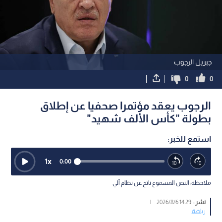
جبريل الرجوب
0
0
الرجوب يعقد مؤتمرا صحفيا عن إطلاق
بطولة "كأس الألف شهيد"
استمع للخبر:
1
x
0:00
ملاحظة: النص المسموع ناتج عن نظام آلي
نشر :
14:29 2026/8/6
|
رياضة