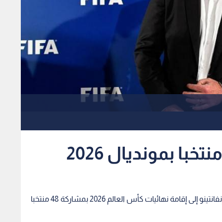
يسعى رئيس الاتحاد الدولي لكرة القدم (الفيفا) جاني إنفانتينو إلى إقامة نهائيات كأس العالم 2026 بمشاركة 48 منتخبا