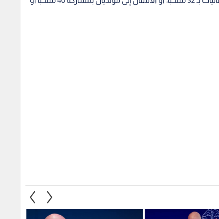
والسياسة.. لماذا حضر
"تقرير يثير الجدل".. زعم دفع
مصدر ل
صيب "حليف ترمب" في
"يويفا" مبالغ مالية لعشيقة
مستحق
مزعومة لرئيس "فيفا" جياني
الأمير
إنفانتينو
1