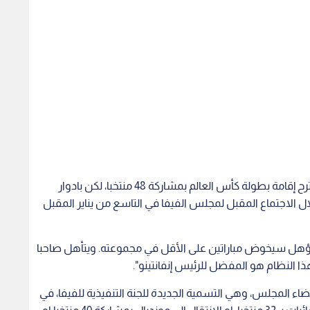
ونقلت فرانس عن مصدر بالفيفا قوله ان إنفانتينو يقترح إقامة بطولة كأس العالم بمشاركة 48 منتخبا، لكن بادوار
رحه الجديد خلال الاجتماع المقبل لمجلس الفيفا في التاسع من يناير المقبل
ؤهل سيخوض مباراتين على الأقل في مجموعته. ويتأهل صاحبا
 المجلس، وهي التسمية الجديدة للجنة التنفيذية للفيفا، في
اجتماعه المقبل، منها الحفاظ على الشكل الحالي للنهائيات بـ 32 منتخبا، او الانتقال إلى مونديال بمشاركة 40 منتخبا او