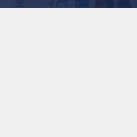
1
x
0:00
زيز دعم تطوير كرة القدم عبر برنامج FIFA Forward
أمين العام للفيفا وأعضاء مجلس الإدارة المشاركون دعمهم
 الوحيد المنتخب من جانب الاتحادات الوطنية الأعضاء البالغ
 وإدارة الفيفا تقديرا للعمل المتميز الذي يقومون به في تنفيذ
واصل والتنسيق بين رئيس الفيفا والأمين العام ومجلس الإدارة