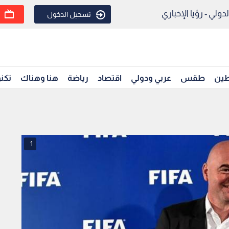
ولي - رؤيا الإخباري
تسجيل الدخول
ين
طقس
عربي ودولي
اقتصاد
رياضة
هنا وهناك
تكنو
1