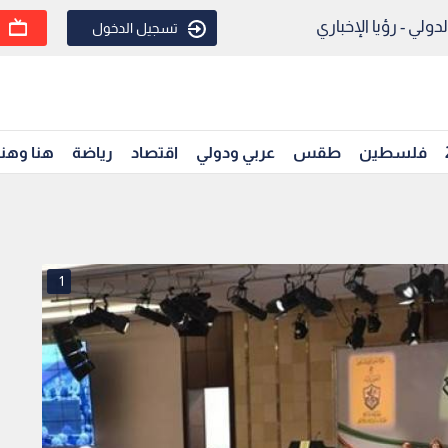
ولي - رؤيا الإخباري
تسجيل الدخول
فلسطين
طقس
عربي ودولي
اقتصاد
رياضة
هنا وهن
1