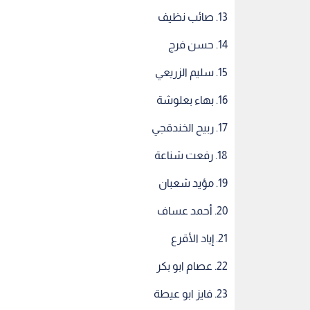
13. صائب نظيف
14. حسن فرج
15. سليم الزريعي
16. بهاء بعلوشة
17. ربيح الخندقجي
18. رفعت شناعة
19. مؤيد شعبان
20. أحمد عساف
21. إياد الأقرع
22. عصام ابو بكر
23. فايز ابو عيطة