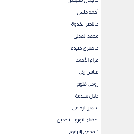
د. جمال محيسن
أحمد حلس
د. ناصر القدوة
محمد المدني
د. صبري صيدم
عزام الأحمد
عباس زكي
روحي فتوح
دلال سلامة
سمير الرفاعي
اعضاء الثوري الناجحين
1. فدوى البرغوثي