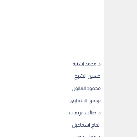
د. محمد اشتية
حسين الشيخ
محمود العالول
نوفيق الطيراوي
د. صائب عريقات
الحاج اسماعيل