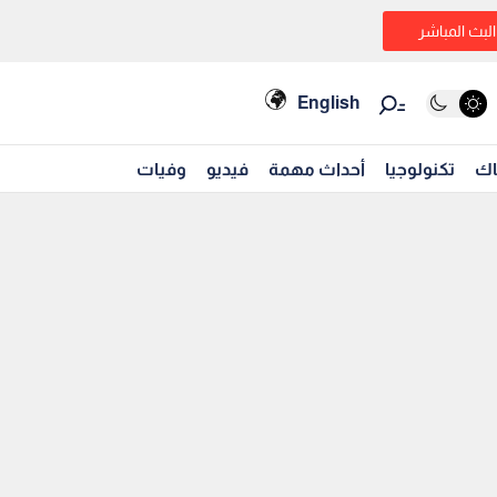
البث المباشر
English
اك
تكنولوجيا
أحداث مهمة
فيديو
وفيات